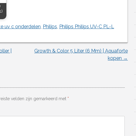
e
s)
te uv c onderdelen
,
Philips
,
Philips Philips UV-C PL-L
ler |
Growth & Color 5 Liter (6 Mm) | Aquaforte
kopen
→
reiste velden zijn gemarkeerd met
*