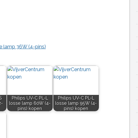
se lamp 36W (4-pins)
S
Philips UV-C PL-L
Philips UV-C PL-L
2-
losse lamp 60W (4-
losse lamp 95W (4-
pins) kopen
pins) kopen