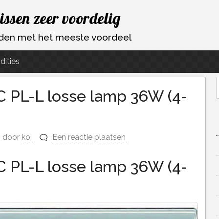
vissen zeer voordelig
ouden met het meeste voordeel
dities
-C PL-L losse lamp 36W (4-
f
door
koi
Een reactie plaatsen
-C PL-L losse lamp 36W (4-