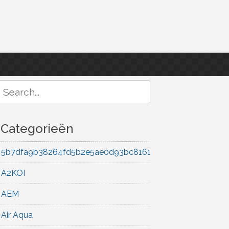
Search
or:
Categorieën
5b7dfa9b38264fd5b2e5ae0d93bc8161
A2KOI
AEM
Air Aqua