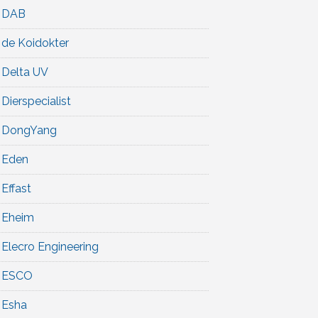
DAB
de Koidokter
Delta UV
Dierspecialist
DongYang
Eden
Effast
Eheim
Elecro Engineering
ESCO
Esha