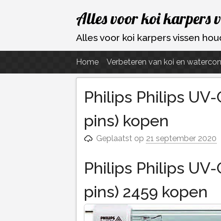
Ga
Alles voor koi karpers 
naar
de
Alles voor koi karpers vissen h
inhoud
Home
Verbeteren van koi en watercon
Philips Philips UV
pins) kopen
Geplaatst op
21 september 2020
Philips Philips UV
pins) 2459 kopen