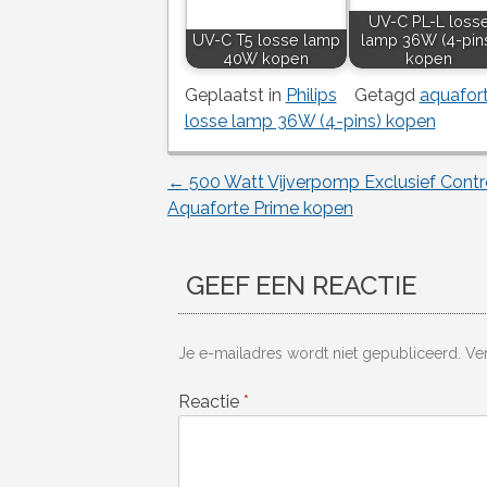
UV-C PL-L loss
UV-C T5 losse lamp
lamp 36W (4-pin
40W kopen
kopen
Geplaatst in
Philips
Getagd
aquafor
losse lamp 36W (4-pins) kopen
←
500 Watt Vijverpomp Exclusief Control
Berichtnavigatie
Aquaforte Prime kopen
GEEF EEN REACTIE
Je e-mailadres wordt niet gepubliceerd.
Ve
Reactie
*