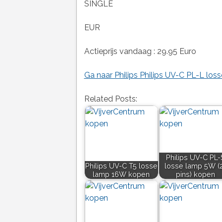
SINGLE
EUR
Actieprijs vandaag : 29.95 Euro
Ga naar Philips Philips UV-C PL-L los
Related Posts:
Philips UV-C PL-
Philips UV-C T5 losse
losse lamp 5W (
lamp 16W kopen
pins) kopen