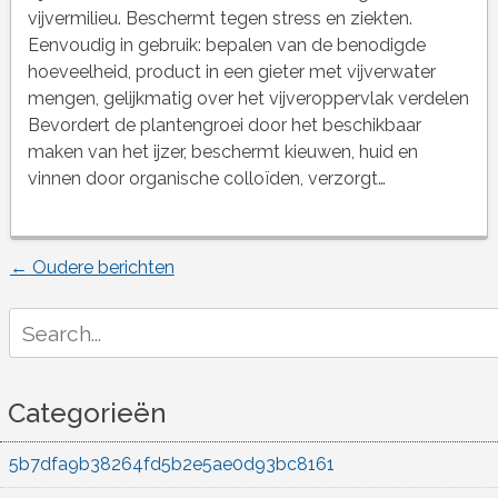
vijvermilieu. Beschermt tegen stress en ziekten.
Eenvoudig in gebruik: bepalen van de benodigde
hoeveelheid, product in een gieter met vijverwater
mengen, gelijkmatig over het vijveroppervlak verdelen
Bevordert de plantengroei door het beschikbaar
maken van het ijzer, beschermt kieuwen, huid en
vinnen door organische colloïden, verzorgt…
←
Oudere berichten
Berichtnavigatie
Search
for:
Categorieën
5b7dfa9b38264fd5b2e5ae0d93bc8161