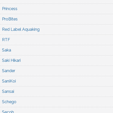
Princess
ProBites
Red Label Aquaking
RTF
Saka
Saki Hikari
Sander
SaniKoi
Sansai
Schego
Secoh