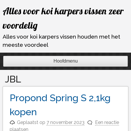
Ga
Alles voor koi karpers vissen zeer
naar
de
voordelig
inhoud
Alles voor koi karpers vissen houden met het
meeste voordeel
Hoofdmenu
JBL
Propond Spring S 2,1kg
kopen
Geplaatst op
7 november 2023
Een reactie
plaatsen