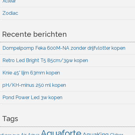
Xclear
Zodiac
Recente berichten
Dompelpomp Feka 600M-NA zonder drijfvlotter kopen
Retro Led Bright T5 85cm/39w kopen
Knie 45° lijm 63mm kopen
pH/KH-minus 250 ml kopen
Pond Power Led 3w kopen
Tags
Aquaforte
AquaKing
Air Aqua
afvoer pvc
Claber