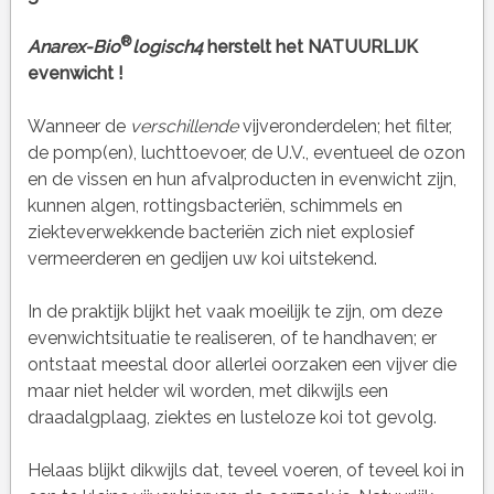
®
Anarex-Bio
logisch4
herstelt het NATUURLIJK
evenwicht !
Wanneer de
verschillende
vijveronderdelen; het filter,
de pomp(en), luchttoevoer, de U.V., eventueel de ozon
en de vissen en hun afvalproducten in evenwicht zijn,
kunnen algen, rottingsbacteriën, schimmels en
ziekteverwekkende bacteriën zich niet explosief
vermeerderen en gedijen uw koi uitstekend.
In de praktijk blijkt het vaak moeilijk te zijn, om deze
evenwichtsituatie te realiseren, of te handhaven; er
ontstaat meestal door allerlei oorzaken een vijver die
maar niet helder wil worden, met dikwijls een
draadalgplaag, ziektes en lusteloze koi tot gevolg.
Helaas blijkt dikwijls dat, teveel voeren, of teveel koi in