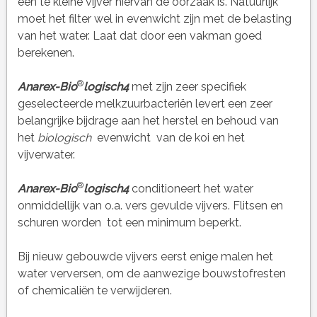
een te kleine vijver hiervan de oorzaak is. Natuurlijk
moet het filter wel in evenwicht zijn met de belasting
van het water. Laat dat door een vakman goed
berekenen.
®
Anarex-Bio
logisch4
met zijn zeer specifiek
geselecteerde melkzuurbacteriën levert een zeer
belangrijke bijdrage aan het herstel en behoud van
het
biologisch
evenwicht van de koi en het
vijverwater.
®
Anarex-Bio
logisch4
conditioneert het water
onmiddellijk van o.a. vers gevulde vijvers. Flitsen en
schuren worden tot een minimum beperkt.
Bij nieuw gebouwde vijvers eerst enige malen het
water verversen, om de aanwezige bouwstofresten
of chemicaliën te verwijderen.