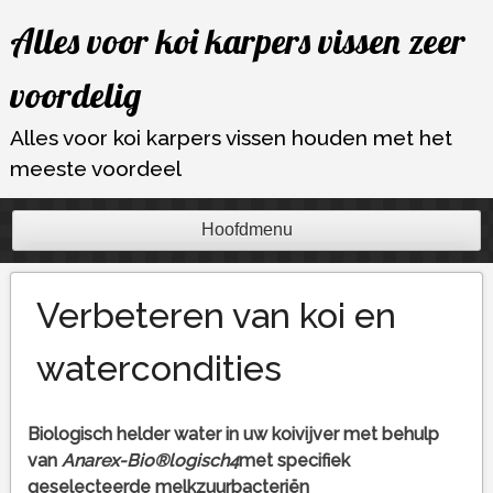
Ga
Alles voor koi karpers vissen zeer
naar
de
voordelig
inhoud
Alles voor koi karpers vissen houden met het
meeste voordeel
Hoofdmenu
Verbeteren van koi en
watercondities
Biologisch helder water in uw koivijver met behulp
van
Anarex-Bio
®
logisch
4
met specifiek
geselecteerde melkzuurbacteriën