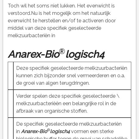
Toch wil het soms niet lukken. Het evenwicht is
verstoord.Nu is het mogelijk om het natuurlijk
evenwicht te herstellen en/of te activeren door
middel van deze specifiek geselecteerde
melkzuurbacteriën in
®
Anarex-Bio
logisch4
Deze specifiek geselecteerde melkzuurbacteriën
kunnen zich bijzonder snel vermeerderen en o.a.
de groei van algen terugdringen.
Verder spelen deze specifiek geselecteerde \
melkzuurbacteriëën een belangrijke rol in de
afbraak van organische stoffen.
De specifiek geselecteerde melkzuurbacteriën
®
in
Anarex-Bio
logisch4
vormen een sterke
biologische buffer tegen de groei van schadelijke