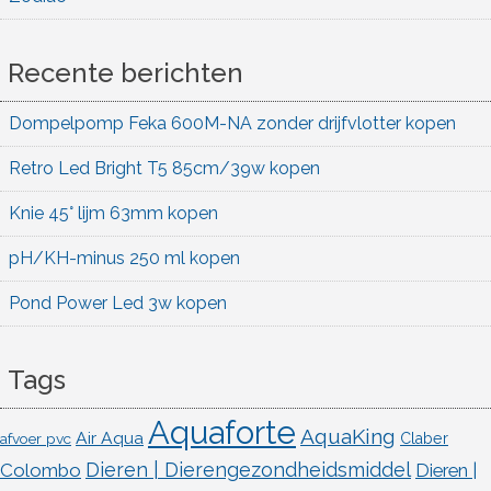
Recente berichten
Dompelpomp Feka 600M-NA zonder drijfvlotter kopen
Retro Led Bright T5 85cm/39w kopen
Knie 45° lijm 63mm kopen
pH/KH-minus 250 ml kopen
Pond Power Led 3w kopen
Tags
Aquaforte
AquaKing
Air Aqua
afvoer pvc
Claber
Dieren | Dierengezondheidsmiddel
Colombo
Dieren |