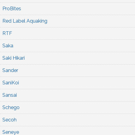
ProBites
Red Label Aquaking
RTF
Saka
Saki Hikari
Sander
SaniKoi
Sansai
Schego
Secoh
Seneye