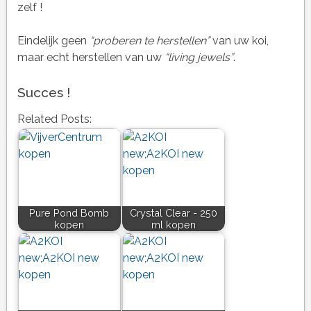
zelf !
Eindelijk geen
“proberen te herstellen”
van uw koi,
maar echt herstellen van uw
“living jewels”
.
Succes !
Related Posts:
Pure Pond Bomb
Crystal Clear - 250
kopen
ml kopen