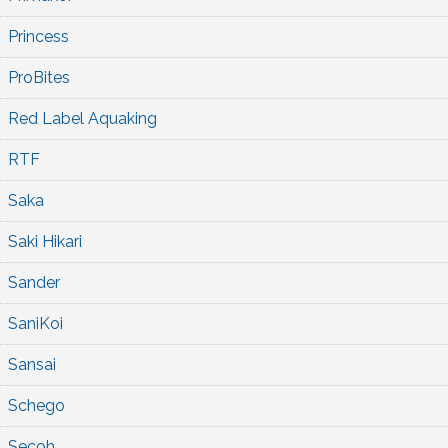
Princess
ProBites
Red Label Aquaking
RTF
Saka
Saki Hikari
Sander
SaniKoi
Sansai
Schego
Secoh