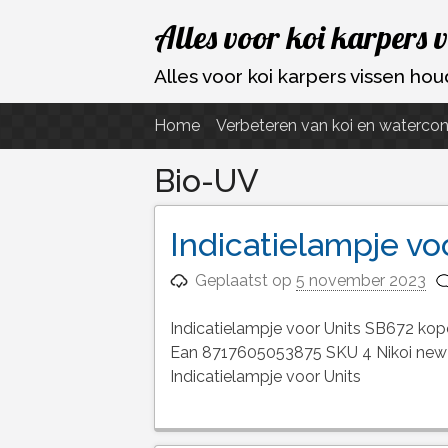
Ga
Alles voor koi karpers 
naar
de
Alles voor koi karpers vissen h
inhoud
Home
Verbeteren van koi en watercon
Bio-UV
Indicatielampje vo
Geplaatst op
5 november 2023
Indicatielampje voor Units SB672 kop
Ean 8717605053875 SKU 4 Nikoi new B
Indicatielampje voor Units