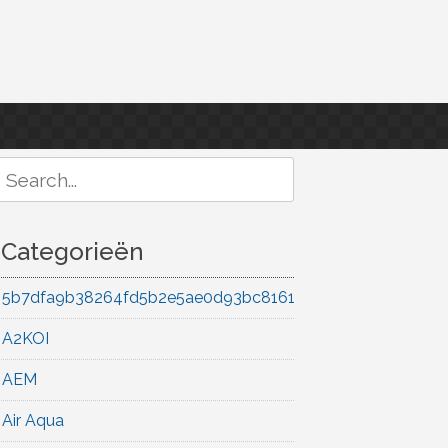
Search
or:
Categorieën
5b7dfa9b38264fd5b2e5ae0d93bc8161
A2KOI
AEM
Air Aqua