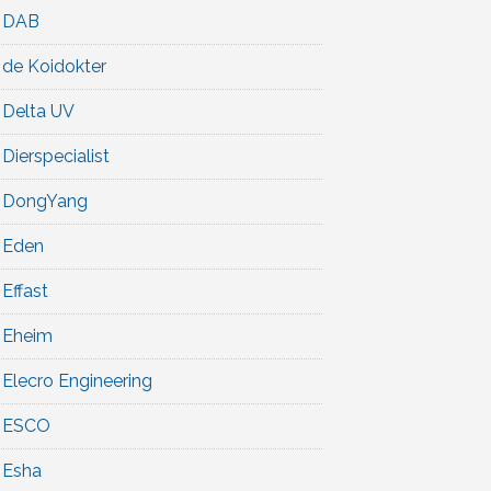
DAB
de Koidokter
Delta UV
Dierspecialist
DongYang
Eden
Effast
Eheim
Elecro Engineering
ESCO
Esha