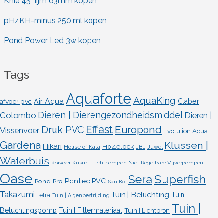
Knie 45° lijm 63mm kopen
pH/KH-minus 250 ml kopen
Pond Power Led 3w kopen
Tags
Aquaforte
AquaKing
Air Aqua
afvoer pvc
Claber
Dieren | Dierengezondheidsmiddel
Colombo
Dieren |
Effast
Europond
Druk PVC
Vissenvoer
Evolution Aqua
Gardena
Klussen |
Hikari
HoZelock
House of Kata
JBL
Juwel
Waterbuis
Koivoer
Kusuri
Luchtpompen
Niet Regelbare Vijverpompen
Oase
Superfish
Sera
Pontec
Pond Pro
PVC
SaniKoi
Takazumi
Tuin | Beluchting
Tuin |
Tetra
Tuin | Algenbestrijding
Tuin |
Beluchtingspomp
Tuin | Filtermateriaal
Tuin | Lichtbron