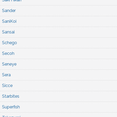
Sander
SaniKoi
Sansai
Schego
Secoh
Seneye
Sera
Sicce
Starbites
Superfish