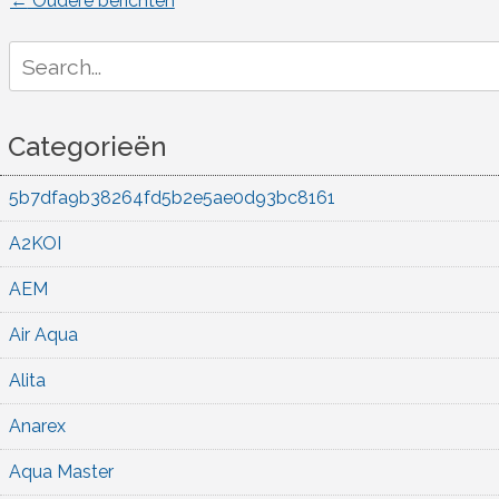
←
Oudere berichten
Berichtnavigatie
Search
for:
Categorieën
5b7dfa9b38264fd5b2e5ae0d93bc8161
A2KOI
AEM
Air Aqua
Alita
Anarex
Aqua Master