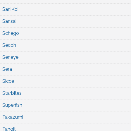
SaniKoi
Sansai
Schego
Secoh
Seneye
Sera
Sicce
Starbites
Superfish
Takazumi
Tangit