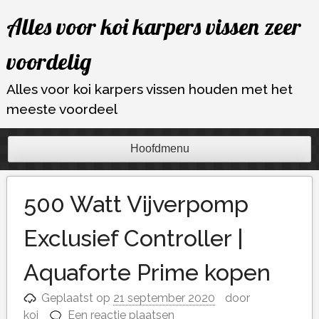
Ga
Alles voor koi karpers vissen zeer
naar
de
voordelig
inhoud
Alles voor koi karpers vissen houden met het
meeste voordeel
Hoofdmenu
500 Watt Vijverpomp
Exclusief Controller |
Aquaforte Prime kopen
Geplaatst op
21 september 2020
door
koi
Een reactie plaatsen