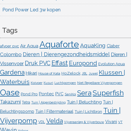
Pond Power Led 3w kopen
Tags
Aquaforte
AquaKing
Air Aqua
afvoer pvc
Claber
Dieren | Dierengezondheidsmiddel
Colombo
Dieren |
Effast
Europond
Druk PVC
Vissenvoer
Evolution Aqua
Gardena
Klussen |
Hikari
HoZelock
House of Kata
JBL
Juwel
Waterbuis
Koivoer
Kusuri
Luchtpompen
Niet Regelbare Vijverpompen
Oase
Superfish
Sera
Pontec
Pond Pro
PVC
SaniKoi
Takazumi
Tuin | Beluchting
Tuin |
Tetra
Tuin | Algenbestrijding
Tuin |
Beluchtingspomp
Tuin | Filtermateriaal
Tuin | Lichtbron
Vijverpomp
Velda
Vivani
VDL
VT
Vijveraanleg & Vijverbouw
Wavin