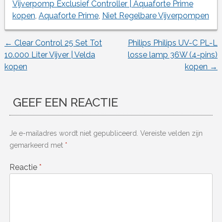
Vijverpomp Exclusief Controller | Aquaforte Prime
kopen
,
Aquaforte Prime
,
Niet Regelbare Vijverpompen
←
Clear Control 25 Set Tot
Philips Philips UV-C PL-L
Berichtnavigatie
10.000 Liter Vijver | Velda
losse lamp 36W (4-pins)
kopen
kopen
→
GEEF EEN REACTIE
Je e-mailadres wordt niet gepubliceerd.
Vereiste velden zijn
gemarkeerd met
*
Reactie
*