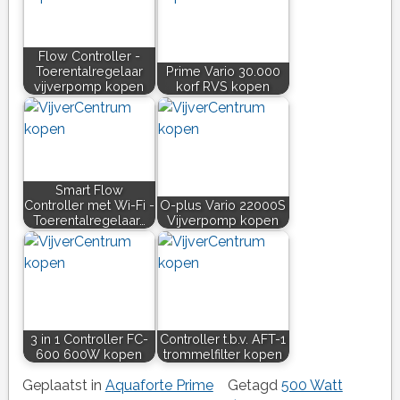
Flow Controller -
Toerentalregelaar
Prime Vario 30.000
vijverpomp kopen
korf RVS kopen
Smart Flow
Controller met Wi-Fi -
O-plus Vario 22000S
Toerentalregelaar…
Vijverpomp kopen
3 in 1 Controller FC-
Controller t.b.v. AFT-1
600 600W kopen
trommelfilter kopen
Geplaatst in
Aquaforte Prime
Getagd
500 Watt