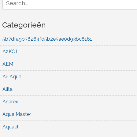
for:
Categorieën
5b7dfa9b38264fd5b2e5ae0d93bc8161
A2KOI
AEM
Air Aqua
Alita
Anarex
Aqua Master
Aquael