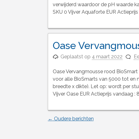
verwijderd waardoor de pH waarde k
SKU 0 Vijver Aquaforte EUR Actieprijs
Oase Vervangmous
Geplaatst op
4 maart 2022
Ee
Oase Vervangmousse rood BioSmart O
voor alle BioSmarts van 5000 tot en m
breedte x dikte). Let op: wordt per s
Vijver Oase EUR Actieprijs vandaag : 
←
Oudere berichten
Berichtnavigatie