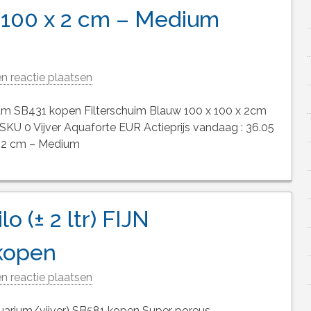
x 100 x 2 cm – Medium
n reactie plaatsen
ium SB431 kopen Filterschuim Blauw 100 x 100 x 2cm
KU 0 Vijver Aquaforte EUR Actieprijs vandaag : 36.05
x 2 cm – Medium
o (± 2 ltr) FIJN
 kopen
n reactie plaatsen
(Aquarium/vijver) SB581 kopen Super poreus