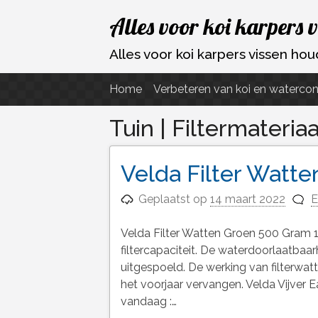
Ga
Alles voor koi karpers 
naar
de
Alles voor koi karpers vissen h
inhoud
Home
Verbeteren van koi en watercon
Tuin | Filtermateriaa
Velda Filter Watt
Geplaatst op
14 maart 2022
E
Velda Filter Watten Groen 500 Gram 1
filtercapaciteit. De waterdoorlaatbaa
uitgespoeld. De werking van filterwatt
het voorjaar vervangen. Velda Vijver 
vandaag :…