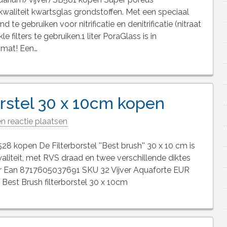
kwaliteit kwartsglas grondstoffen. Met een speciaal
te gebruiken voor nitrificatie en denitrificatie (nitraat
e filters te gebruiken.1 liter PoraGlass is in
e mat! Een…
orstel 30 x 10cm kopen
n reactie plaatsen
28 kopen De Filterborstel ''Best brush'' 30 x 10 cm is
liteit, met RVS draad en twee verschillende diktes
er Ean 8717605037691 SKU 32 Vijver Aquaforte EUR
 Best Brush filterborstel 30 x 10cm