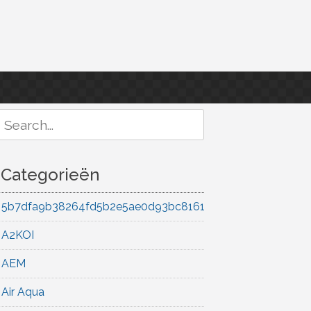
Search
or:
Categorieën
5b7dfa9b38264fd5b2e5ae0d93bc8161
A2KOI
AEM
Air Aqua