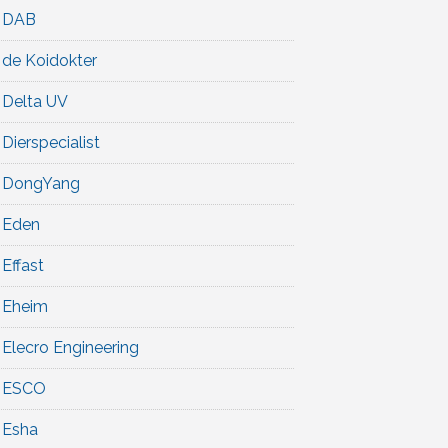
DAB
de Koidokter
Delta UV
Dierspecialist
DongYang
Eden
Effast
Eheim
Elecro Engineering
ESCO
Esha