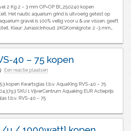
avel 2 Kg 2 – 3 mm OP=OP BI_250240 kopen
it. Het nautic aquarium grind is uitvoerig getest op
 aquarium gravel is 100% veilig voor u & uw vissen, geeft
iteit. Kleur: JurrasicInhoud: 2KGKorrelgrote: 2 -3 mm…
RVS-40 – 75 kopen
Een reactie plaatsen
53 kopen Kwartsglas t.b.v. AquaKing RVS-40 – 75
43793 SKU 1 VijverCentrum Aquaking EUR Actieprijs
as t.b.v. RVS-40 – 75
/u / 1000watt] kopen