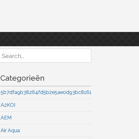
Search
or:
Categorieën
5b7dfa9b38264fd5b2e5ae0d93bc8161
A2KOI
AEM
Air Aqua