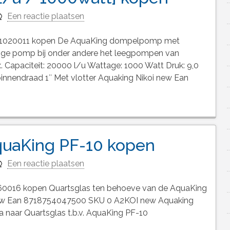
Een reactie plaatsen
W1020011 kopen De AquaKing dompelpomp met
uttige pomp bij onder andere het leegpompen van
x. Capaciteit: 20000 l/u Wattage: 1000 Watt Druk: 9,0
innendraad 1″ Met vlotter Aquaking Nikoi new Ean
AquaKing PF-10 kopen
Een reactie plaatsen
060016 kopen Quartsglas ten behoeve van de AquaKing
ew Ean 8718754047500 SKU 0 A2KOI new Aquaking
a naar Quartsglas t.b.v. AquaKing PF-10