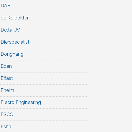
DAB
de Koidokter
Delta UV
Dierspecialist
DongYang
Eden
Effast
Eheim
Elecro Engineering
ESCO
Esha