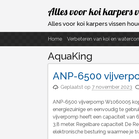
Ga
Alles voor koi karpers 
naar
de
Alles voor koi karpers vissen h
inhoud
Home
Verbeteren van koi en watercon
AquaKing
ANP-6500 vijverp
Geplaatst op
7 november 2023
ANP-6500 vijverpomp W1060005 kop
energiezuinige en eenvoudig te gebru
vijverpomp heeft een capaciteit van 
3,8 meter. Regelbare capaciteit De R
elektronische besturing waarmee je t