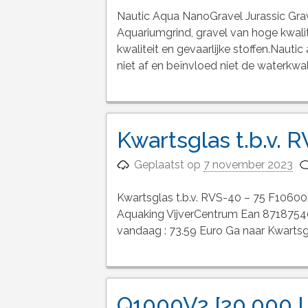
Nautic Aqua NanoGravel Jurassic Gr
Aquariumgrind, gravel van hoge kwalite
kwaliteit en gevaarlijke stoffen.Nautic
niet af en beïnvloed niet de waterkwal
Kwartsglas t.b.v. 
Geplaatst op
7 november 2023
Kwartsglas t.b.v. RVS-40 – 75 F10600
Aquaking VijverCentrum Ean 87187540
vandaag : 73.59 Euro Ga naar Kwartsgl
Q1000V2 [20.000 L