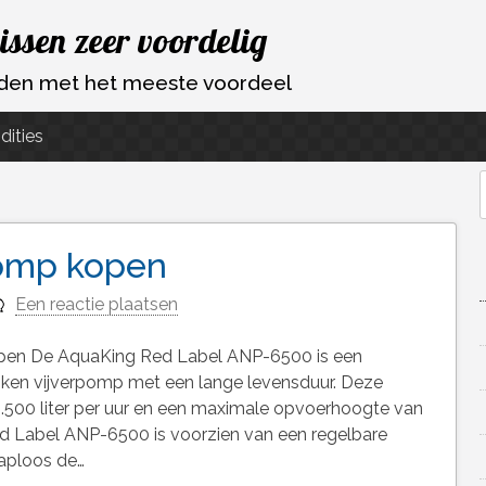
vissen zeer voordelig
ouden met het meeste voordeel
dities
f
omp kopen
Een reactie plaatsen
en De AquaKing Red Label ANP-6500 is een
iken vijverpomp met een lange levensduur. Deze
6.500 liter per uur en een maximale opvoerhoogte van
ed Label ANP-6500 is voorzien van een regelbare
raploos de…