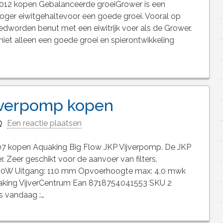
012 kopen Gebalanceerde groeiGrower is een
ger eiwitgehaltevoor een goede groei. Vooral op
oedworden benut met een eiwitrijk voer als de Grower.
niet alleen een goede groei en spierontwikkeling
jverpomp kopen
Een reactie plaatsen
 kopen Aquaking Big Flow JKP Vijverpomp. De JKP
r. Zeer geschikt voor de aanvoer van filters,
 200W Uitgang: 110 mm Opvoerhoogte max: 4,0 mwk
aking VijverCentrum Ean 8718754041553 SKU 2
s vandaag :…