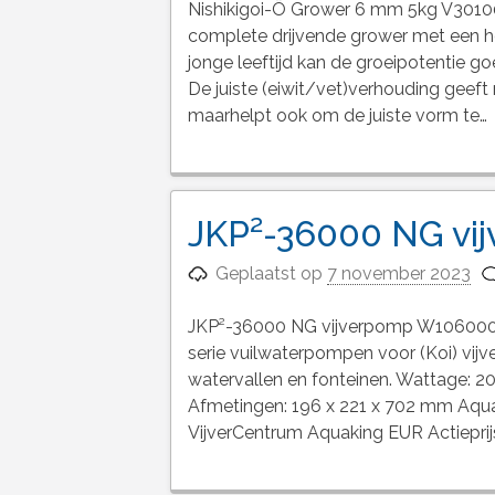
Nishikigoi-Ô Grower 6 mm 5kg V3010
complete drijvende grower met een ho
jonge leeftijd kan de groeipotentie g
De juiste (eiwit/vet)verhouding geeft 
maarhelpt ook om de juiste vorm te…
JKP²-36000 NG vi
Geplaatst op
7 november 2023
JKP²-36000 NG vijverpomp W1060007
serie vuilwaterpompen voor (Koi) vijve
watervallen en fonteinen. Wattage:
Afmetingen: 196 x 221 x 702 mm Aqu
VijverCentrum Aquaking EUR Actieprij