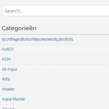
Search
for:
Categorieën
5b7dfa9b38264fd5b2e5ae0d93bc8161
A2KOI
AEM
Air Aqua
Alita
Anarex
Aqua Master