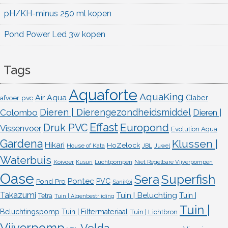
pH/KH-minus 250 ml kopen
Pond Power Led 3w kopen
Tags
Aquaforte
AquaKing
Air Aqua
afvoer pvc
Claber
Dieren | Dierengezondheidsmiddel
Colombo
Dieren |
Effast
Europond
Druk PVC
Vissenvoer
Evolution Aqua
Gardena
Klussen |
Hikari
HoZelock
House of Kata
JBL
Juwel
Waterbuis
Koivoer
Kusuri
Luchtpompen
Niet Regelbare Vijverpompen
Oase
Superfish
Sera
Pontec
Pond Pro
PVC
SaniKoi
Takazumi
Tuin | Beluchting
Tuin |
Tetra
Tuin | Algenbestrijding
Tuin |
Beluchtingspomp
Tuin | Filtermateriaal
Tuin | Lichtbron
Vijverpomp