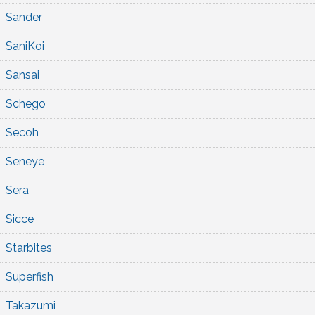
Sander
SaniKoi
Sansai
Schego
Secoh
Seneye
Sera
Sicce
Starbites
Superfish
Takazumi