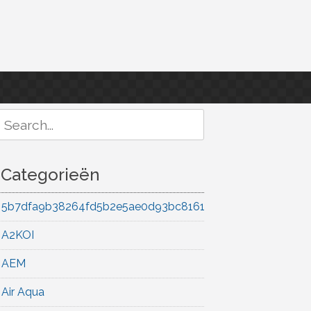
Search
or:
Categorieën
5b7dfa9b38264fd5b2e5ae0d93bc8161
A2KOI
AEM
Air Aqua