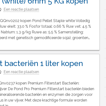
e (white) 6mm 5 KG kopen
Een reactie plaatsen
 QQnv0202 kopen Pond Pellet Staple white Volledig
Ruw eiwit: 33.0 % Fosfor totaal: 0.66 % Ruw vet: 4.5 %
 Natrium: 1.3 g/kg Ruwe as: 5.5 % Samenstelling:
eerd met genetisch gemodificeerde soja), groenten…
 bacteriën 1 liter kopen
Een reactie plaatsen
 QQnv0237 kopen Premium Filterstart Bacteriën:
ver De Pond Pro Premium Filterstart bacteriën bieden
ineraliserende bacteriën en enzymen die zorgen voor
lus in uw vijver. Met deze krachtige formule worden
et in…