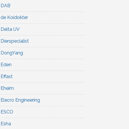
DAB
de Koidokter
Delta UV
Dierspecialist
DongYang
Eden
Effast
Eheim
Elecro Engineering
ESCO
Esha