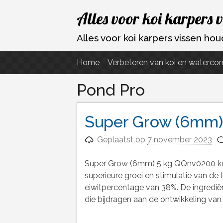
Ga
Alles voor koi karpers 
naar
de
Alles voor koi karpers vissen h
inhoud
Home
Verbeteren van koi en watercon
Pond Pro
Super Grow (6mm)
Geplaatst op
7 november 2023
Super Grow (6mm) 5 kg QQnv0200 ko
superieure groei en stimulatie van d
eiwitpercentage van 38%. De ingredië
die bijdragen aan de ontwikkeling van 