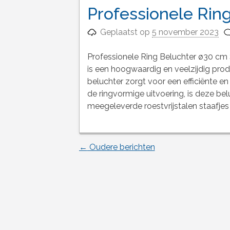
Professionele Rin
Geplaatst op
5 november 2023
Professionele Ring Beluchter ø30 cm 
is een hoogwaardig en veelzijdig produ
beluchter zorgt voor een efficiënte e
de ringvormige uitvoering, is deze belu
meegeleverde roestvrijstalen staafjes
←
Oudere berichten
Berichtnavigatie