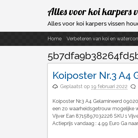
Ga
Alles voor koi karpers 
naar
de
Alles voor koi karpers vissen h
inhoud
Home
Verbeteren van koi en watercon
5b7dfa9b38264fd5
Koiposter Nr.3 A4
Geplaatst op
19 februari 2022
Koiposter Nr.3 A4 Gelamineerd 09020
een zo waarheidsgetrouw mogelijk
Vijver Ean 8715897032226 SKU 1 Vi
Actieprijs vandaag : 4.99 Euro Ga naa