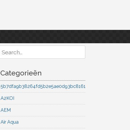
Search
or:
Categorieën
5b7dfa9b38264fd5b2e5ae0d93bc8161
A2KOI
AEM
Air Aqua