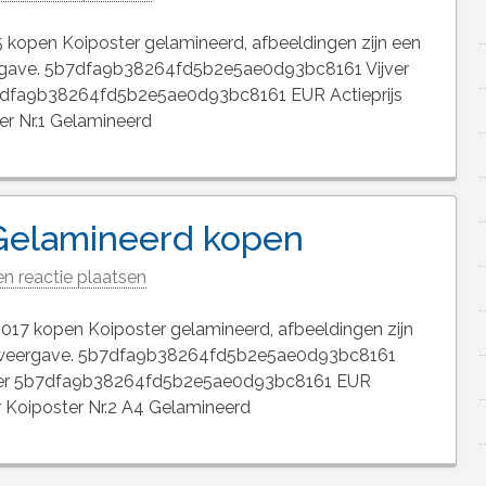
 kopen Koiposter gelamineerd, afbeeldingen zijn een
rgave. 5b7dfa9b38264fd5b2e5ae0d93bc8161 Vijver
7dfa9b38264fd5b2e5ae0d93bc8161 EUR Actieprijs
er Nr.1 Gelamineerd
 Gelamineerd kopen
n reactie plaatsen
017 kopen Koiposter gelamineerd, afbeeldingen zijn
e weergave. 5b7dfa9b38264fd5b2e5ae0d93bc8161
jver 5b7dfa9b38264fd5b2e5ae0d93bc8161 EUR
r Koiposter Nr.2 A4 Gelamineerd