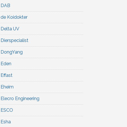
DAB
de Koidokter
Delta UV
Dierspecialist
DongYang
Eden
Effast
Eheim
Elecro Engineering
ESCO
Esha