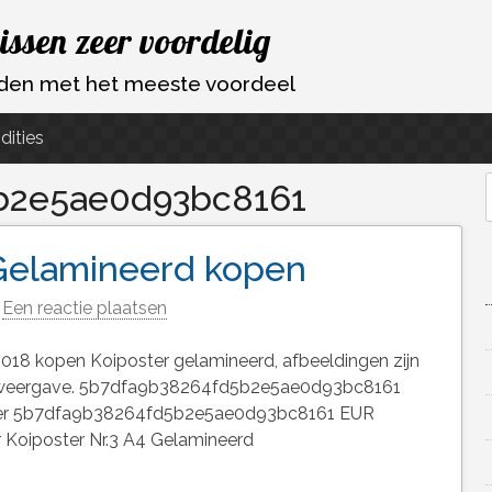
vissen zeer voordelig
ouden met het meeste voordeel
dities
b2e5ae0d93bc8161
f
 Gelamineerd kopen
Een reactie plaatsen
018 kopen Koiposter gelamineerd, afbeeldingen zijn
e weergave. 5b7dfa9b38264fd5b2e5ae0d93bc8161
jver 5b7dfa9b38264fd5b2e5ae0d93bc8161 EUR
r Koiposter Nr.3 A4 Gelamineerd