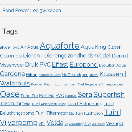
Pond Power Led 3w kopen
Tags
Aquaforte
AquaKing
Air Aqua
afvoer pvc
Claber
Dieren | Dierengezondheidsmiddel
Colombo
Dieren |
Effast
Europond
Druk PVC
Vissenvoer
Evolution Aqua
Gardena
Klussen |
Hikari
HoZelock
House of Kata
JBL
Juwel
Waterbuis
Koivoer
Kusuri
Luchtpompen
Niet Regelbare Vijverpompen
Oase
Superfish
Sera
Pontec
Pond Pro
PVC
SaniKoi
Takazumi
Tuin | Beluchting
Tuin |
Tetra
Tuin | Algenbestrijding
Tuin |
Beluchtingspomp
Tuin | Filtermateriaal
Tuin | Lichtbron
Vijverpomp
Velda
Vivani
VDL
VT
Vijveraanleg & Vijverbouw
Wavin