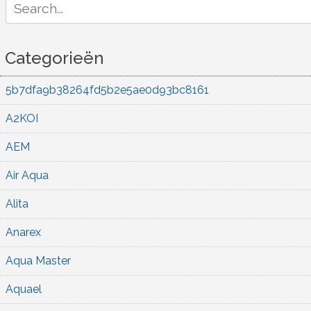
for:
Categorieën
5b7dfa9b38264fd5b2e5ae0d93bc8161
A2KOI
AEM
Air Aqua
Alita
Anarex
Aqua Master
Aquael