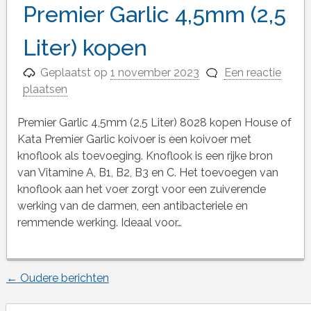
Premier Garlic 4,5mm (2,5
Liter) kopen
Geplaatst op
1 november 2023
Een reactie
plaatsen
Premier Garlic 4,5mm (2,5 Liter) 8028 kopen House of
Kata Premier Garlic koivoer is een koivoer met
knoflook als toevoeging. Knoflook is een rijke bron
van Vitamine A, B1, B2, B3 en C. Het toevoegen van
knoflook aan het voer zorgt voor een zuiverende
werking van de darmen, een antibacteriele en
remmende werking. Ideaal voor…
←
Oudere berichten
Berichtnavigatie
Search