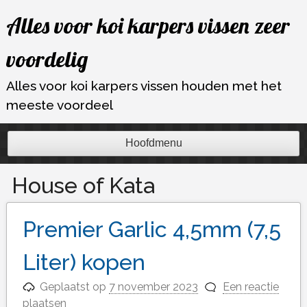
Ga
Alles voor koi karpers vissen zeer
naar
de
voordelig
inhoud
Alles voor koi karpers vissen houden met het
meeste voordeel
Hoofdmenu
House of Kata
Premier Garlic 4,5mm (7,5
Liter) kopen
Geplaatst op
7 november 2023
Een reactie
plaatsen