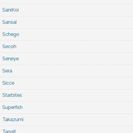
SaniKoi
Sansai
Schego
Secoh
Seneye
Sera
Sicce
Starbites
Superfish
Takazumi
Tangit