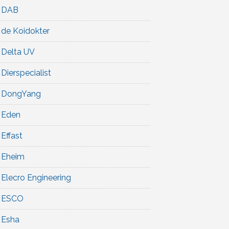
DAB
de Koidokter
Delta UV
Dierspecialist
DongYang
Eden
Effast
Eheim
Elecro Engineering
ESCO
Esha