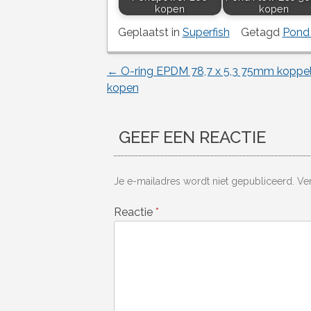
kopen
kopen
Geplaatst in
Superfish
Getagd
Pond
←
O-ring EPDM 78,7 x 5,3 75mm koppel
Berichtnavigatie
kopen
GEEF EEN REACTIE
Je e-mailadres wordt niet gepubliceerd.
Ve
Reactie
*