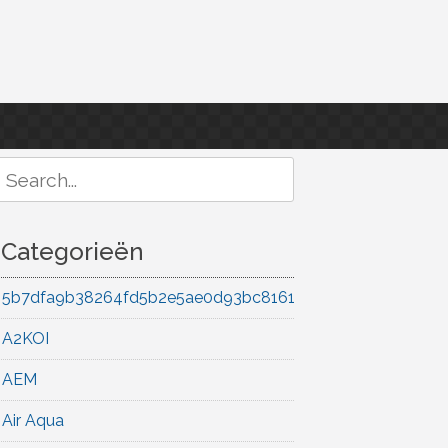
Search
or:
Categorieën
5b7dfa9b38264fd5b2e5ae0d93bc8161
A2KOI
AEM
Air Aqua