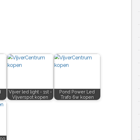
d
Vijver led light - 1st -
Pond Power Led
Vijverspot kopen
Trafo 6w kopen
000