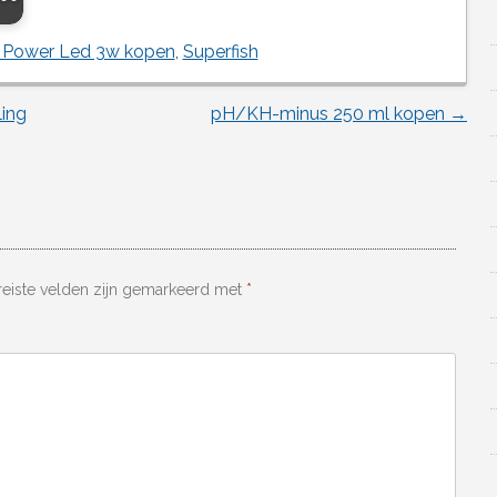
 Power Led 3w kopen
,
Superfish
ing
pH/KH-minus 250 ml kopen
→
reiste velden zijn gemarkeerd met
*