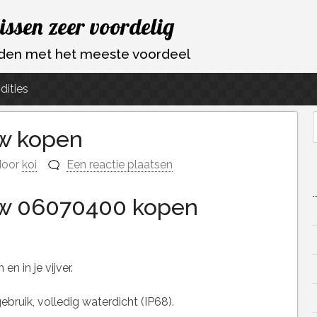
vissen zeer voordelig
ouden met het meeste voordeel
dities
w kopen
f
oor
koi
Een reactie plaatsen
3w 06070400 kopen
en in je vijver.
bruik, volledig waterdicht (IP68).