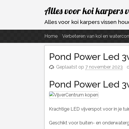
Ga
Alles voor koi karpers 
naar
de
Alles voor koi karpers vissen h
inhoud
Home
Verbeteren van koi en watercon
Pond Power Led 3
Geplaatst op
7 november 2023
d
Pond Power Led 
Krachtige LED vijverspot voor in je tuin 
Geschikt voor buiten- en onderwaterge