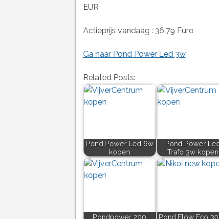
EUR
Actieprijs vandaag : 36.79 Euro
Ga naar Pond Power Led 3w
Related Posts:
Pond Power Led 6w
Pond Power Le
kopen
Trafo 3w kopen
Pondpower 200
Pond Flow Eco 3