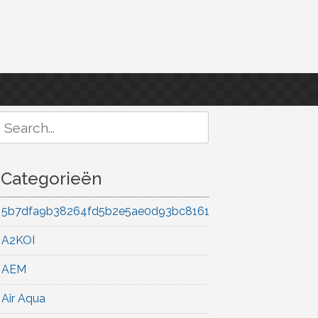
Search
or:
Categorieën
5b7dfa9b38264fd5b2e5ae0d93bc8161
A2KOI
AEM
Air Aqua