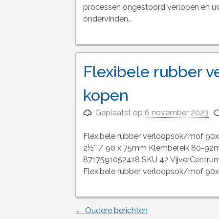
processen ongestoord verlopen en uw
ondervinden…
Flexibele rubber
kopen
Geplaatst op
6 november 2023
Flexibele rubber verloopsok/mof 90x
2½'' / 90 x 75mm Klembereik 80-92
8717591052418 SKU 42 VijverCentrum A
Flexibele rubber verloopsok/mof 9
←
Oudere berichten
Berichtnavigatie