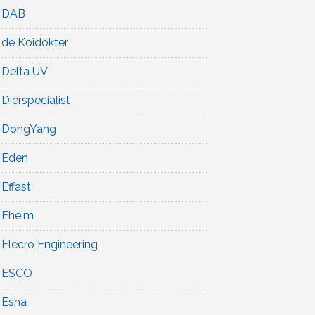
DAB
de Koidokter
Delta UV
Dierspecialist
DongYang
Eden
Effast
Eheim
Elecro Engineering
ESCO
Esha