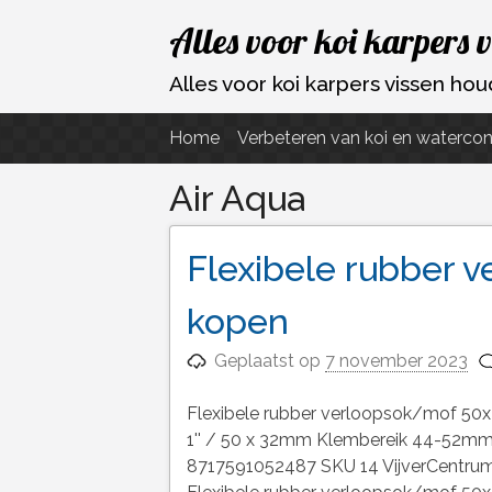
Ga
Alles voor koi karpers 
naar
de
Alles voor koi karpers vissen h
inhoud
Home
Verbeteren van koi en watercon
Air Aqua
Flexibele rubber
kopen
Geplaatst op
7 november 2023
Flexibele rubber verloopsok/mof 50x
1'' / 50 x 32mm Klembereik 44-52mm
8717591052487 SKU 14 VijverCentrum A