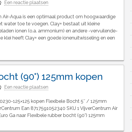
Een reactie plaatsen
an Air-Aqua is een optimaal product om hoogwaardige
water toe te voegen. Clay+ bestaat uit kleine
f geladen ionen (o.a. ammonium) en andere -vervuilende-
e klei heeft Clay+ een goede ionenuitwisseling en een
bocht (90°) 125mm kopen
Een reactie plaatsen
90230-125×125 kopen Flexibele Bocht 5″ / 125mm
erCentrum Ean 8717591052340 SKU 1 VijverCentrum Air
Euro Ga naar Flexibele rubber bocht (90°) 125mm