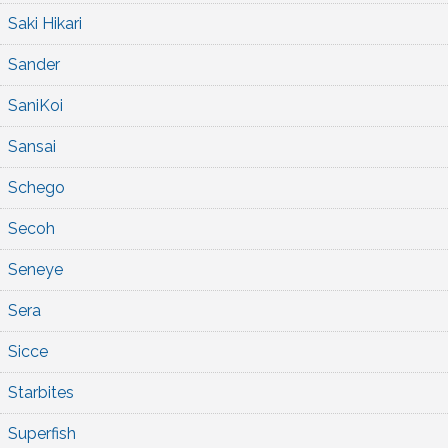
Saki Hikari
Sander
SaniKoi
Sansai
Schego
Secoh
Seneye
Sera
Sicce
Starbites
Superfish