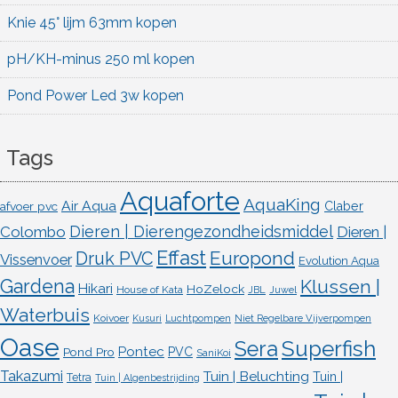
Knie 45° lijm 63mm kopen
pH/KH-minus 250 ml kopen
Pond Power Led 3w kopen
Tags
Aquaforte
AquaKing
Air Aqua
afvoer pvc
Claber
Dieren | Dierengezondheidsmiddel
Colombo
Dieren |
Effast
Europond
Druk PVC
Vissenvoer
Evolution Aqua
Gardena
Klussen |
Hikari
HoZelock
House of Kata
JBL
Juwel
Waterbuis
Koivoer
Kusuri
Luchtpompen
Niet Regelbare Vijverpompen
Oase
Superfish
Sera
Pontec
Pond Pro
PVC
SaniKoi
Takazumi
Tuin | Beluchting
Tuin |
Tetra
Tuin | Algenbestrijding