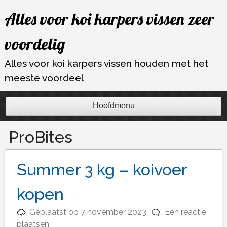
Ga
Alles voor koi karpers vissen zeer
naar
de
voordelig
inhoud
Alles voor koi karpers vissen houden met het
meeste voordeel
Hoofdmenu
ProBites
Summer 3 kg – koivoer
kopen
Geplaatst op
7 november 2023
Een reactie
plaatsen