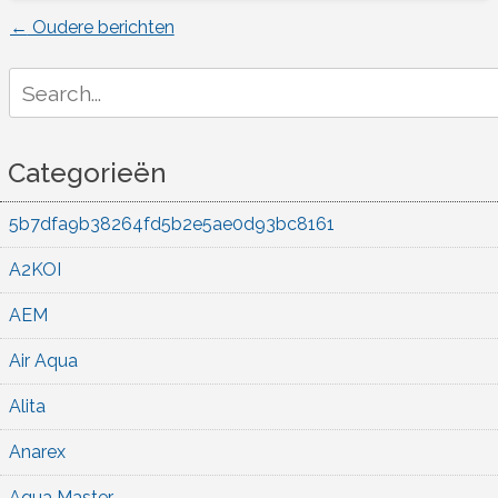
←
Oudere berichten
Berichtnavigatie
Search
for:
Categorieën
5b7dfa9b38264fd5b2e5ae0d93bc8161
A2KOI
AEM
Air Aqua
Alita
Anarex
Aqua Master