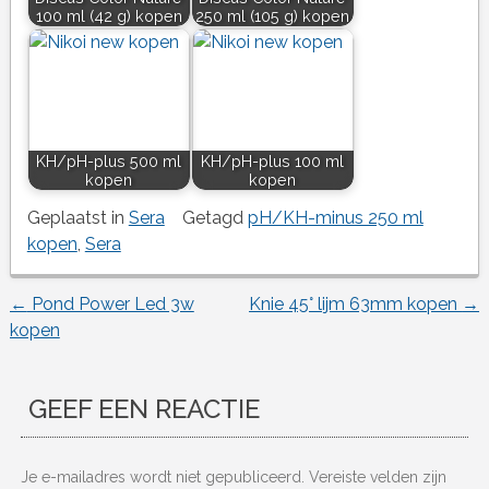
100 ml (42 g) kopen
250 ml (105 g) kopen
KH/pH-plus 500 ml
KH/pH-plus 100 ml
kopen
kopen
Geplaatst in
Sera
Getagd
pH/KH-minus 250 ml
kopen
,
Sera
←
Pond Power Led 3w
Knie 45° lijm 63mm kopen
→
Berichtnavigatie
kopen
GEEF EEN REACTIE
Je e-mailadres wordt niet gepubliceerd.
Vereiste velden zijn