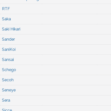
RTF
Saka
Saki Hikari
Sander
SaniKoi
Sansai
Schego
Secoh
Seneye
Sera
Sicce