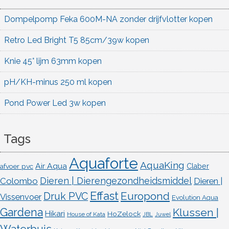
Dompelpomp Feka 600M-NA zonder drijfvlotter kopen
Retro Led Bright T5 85cm/39w kopen
Knie 45° lijm 63mm kopen
pH/KH-minus 250 ml kopen
Pond Power Led 3w kopen
Tags
Aquaforte
AquaKing
Air Aqua
afvoer pvc
Claber
Dieren | Dierengezondheidsmiddel
Colombo
Dieren |
Effast
Europond
Druk PVC
Vissenvoer
Evolution Aqua
Gardena
Klussen |
Hikari
HoZelock
House of Kata
JBL
Juwel
Waterbuis