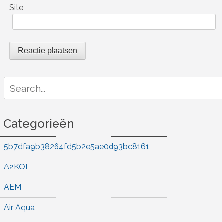
Site
Search
for:
Categorieën
5b7dfa9b38264fd5b2e5ae0d93bc8161
A2KOI
AEM
Air Aqua