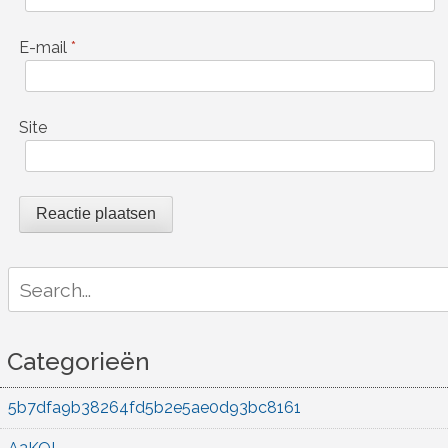
E-mail
*
Site
Search
for:
Categorieën
5b7dfa9b38264fd5b2e5ae0d93bc8161