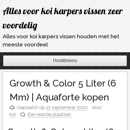
Ga
Alles voor koi karpers vissen zeer
naar
de
voordelig
inhoud
Alles voor koi karpers vissen houden met het
meeste voordeel
Hoofdmenu
Growth & Color 5 Liter (6
Mm) | Aquaforte kopen
Geplaatst op
21 september 2020
door
koi
Een reactie plaatsen