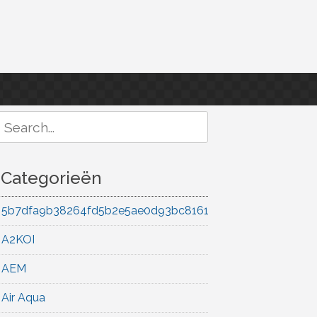
Search
or:
Categorieën
5b7dfa9b38264fd5b2e5ae0d93bc8161
A2KOI
AEM
Air Aqua