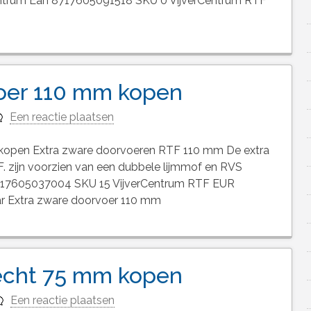
rCentrum Ean 8717605091518 SKU 0 VijverCentrum RTF
voer 110 mm kopen
Een reactie plaatsen
kopen Extra zware doorvoeren RTF 110 mm De extra
F. zijn voorzien van een dubbele lijmmof en RVS
8717605037004 SKU 15 VijverCentrum RTF EUR
aar Extra zware doorvoer 110 mm
echt 75 mm kopen
Een reactie plaatsen