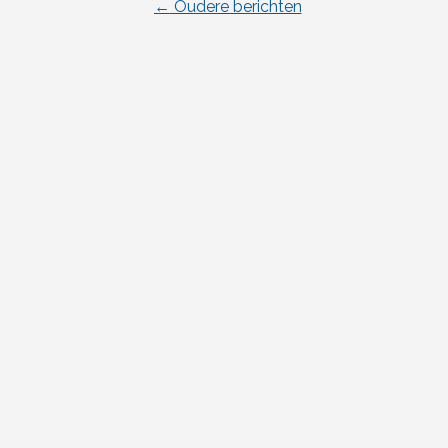
←
Oudere berichten
Berichtnavigatie