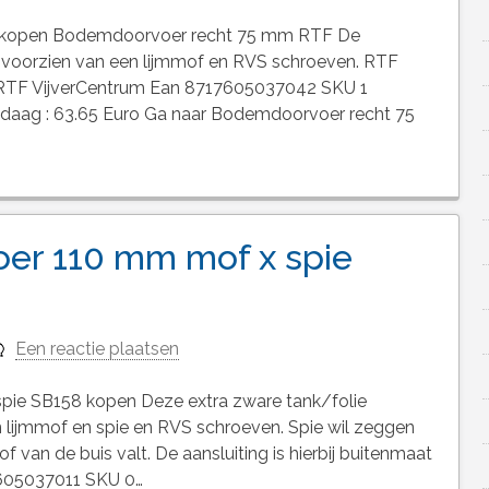
kopen Bodemdoorvoer recht 75 mm RTF De
voorzien van een lijmmof en RVS schroeven. RTF
it. RTF VijverCentrum Ean 8717605037042 SKU 1
ndaag : 63.65 Euro Ga naar Bodemdoorvoer recht 75
oer 110 mm mof x spie
Een reactie plaatsen
pie SB158 kopen Deze extra zware tank/folie
 lijmmof en spie en RVS schroeven. Spie wil zeggen
f van de buis valt. De aansluiting is hierbij buitenmaat
605037011 SKU 0…