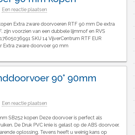
Een reactie plaatsen
kopen Extra zware doorvoeren RTF 90 mm De extra
F. zijn voorzien van een dubbele lijmmof en RVS
8717605036991 SKU 14 VijverCentrum RTF EUR
aar Extra zware doorvoer 90 mm
nddoorvoer 90° 90mm
Een reactie plaatsen
m SB252 kopen Deze doorvoer is perfect als
iken. De Druk PVC knie is gelast op de ABS doorvoer.
arende oplossing. Tevens heeft u weinig kans op