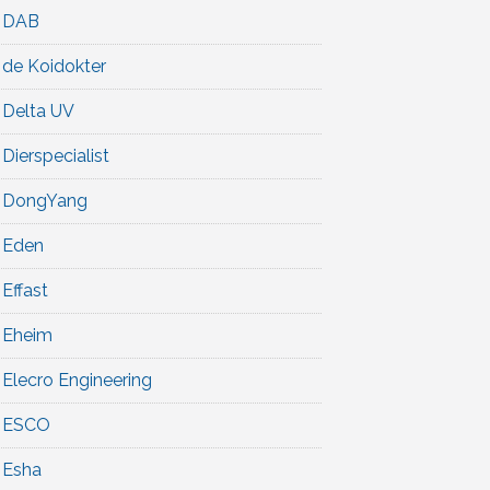
DAB
de Koidokter
Delta UV
Dierspecialist
DongYang
Eden
Effast
Eheim
Elecro Engineering
ESCO
Esha