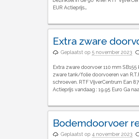
bezinksel in de 90° knie! RTF Vijve
EUR Actieprijs…
Extra zware door
Geplaatst op
5 november 2023
Extra zware doorvoer 110 mm SB155 
zware tank/folie doorvoeren van R.T.
schroeven. RTF VijverCentrum Ean 
Actieprijs vandaag : 19.95 Euro Ga n
Bodemdoorvoer r
Geplaatst op
4 november 2023