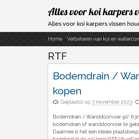
Ga
Alles voor koi karpers 
naar
de
Alles voor koi karpers vissen h
inhoud
Home
Verbeteren van koi en watercon
RTF
Bodemdrain / Wa
kopen
Geplaatst op
7 november 2023
Bodemdrain / Wanddoorvoer 90° 63m
bodemdrain of wanddoorvoer te gebru
Daarmee is het een ideale plaatsbesp