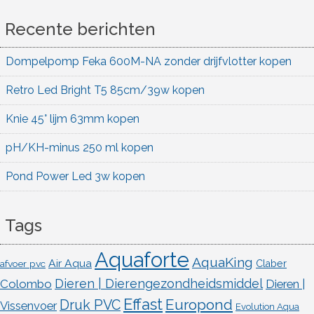
Recente berichten
Dompelpomp Feka 600M-NA zonder drijfvlotter kopen
Retro Led Bright T5 85cm/39w kopen
Knie 45° lijm 63mm kopen
pH/KH-minus 250 ml kopen
Pond Power Led 3w kopen
Tags
Aquaforte
AquaKing
Air Aqua
afvoer pvc
Claber
Dieren | Dierengezondheidsmiddel
Colombo
Dieren |
Effast
Europond
Druk PVC
Vissenvoer
Evolution Aqua