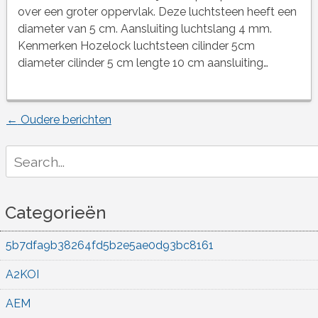
over een groter oppervlak. Deze luchtsteen heeft een
diameter van 5 cm. Aansluiting luchtslang 4 mm.
Kenmerken Hozelock luchtsteen cilinder 5cm
diameter cilinder 5 cm lengte 10 cm aansluiting…
←
Oudere berichten
Berichtnavigatie
Search
for:
Categorieën
5b7dfa9b38264fd5b2e5ae0d93bc8161
A2KOI
AEM