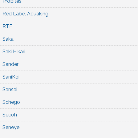
ProBites
Red Label Aquaking
RTF
Saka
Saki Hikari
Sander
SaniKoi
Sansai
Schego
Secoh
Seneye