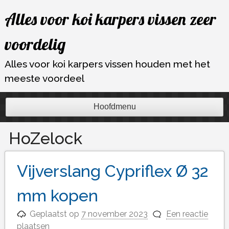
Ga
Alles voor koi karpers vissen zeer
naar
de
voordelig
inhoud
Alles voor koi karpers vissen houden met het
meeste voordeel
Hoofdmenu
HoZelock
Vijverslang Cypriflex Ø 32
mm kopen
Geplaatst op
7 november 2023
Een reactie
plaatsen