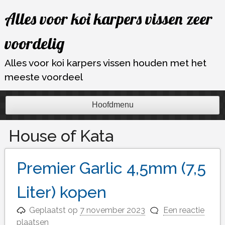
Ga
Alles voor koi karpers vissen zeer
naar
de
voordelig
inhoud
Alles voor koi karpers vissen houden met het
meeste voordeel
Hoofdmenu
House of Kata
Premier Garlic 4,5mm (7,5
Liter) kopen
Geplaatst op
7 november 2023
Een reactie
plaatsen