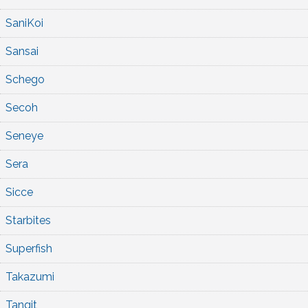
SaniKoi
Sansai
Schego
Secoh
Seneye
Sera
Sicce
Starbites
Superfish
Takazumi
Tangit