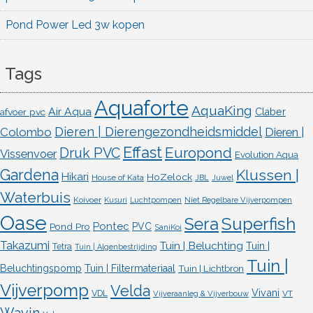
Pond Power Led 3w kopen
Tags
Aquaforte
AquaKing
Air Aqua
afvoer pvc
Claber
Dieren | Dierengezondheidsmiddel
Colombo
Dieren |
Effast
Europond
Druk PVC
Vissenvoer
Evolution Aqua
Gardena
Klussen |
Hikari
HoZelock
House of Kata
JBL
Juwel
Waterbuis
Koivoer
Kusuri
Luchtpompen
Niet Regelbare Vijverpompen
Oase
Superfish
Sera
Pontec
Pond Pro
PVC
SaniKoi
Takazumi
Tuin | Beluchting
Tuin |
Tetra
Tuin | Algenbestrijding
Tuin |
Beluchtingspomp
Tuin | Filtermateriaal
Tuin | Lichtbron
Vijverpomp
Velda
Vivani
VDL
VT
Vijveraanleg & Vijverbouw
Wavin