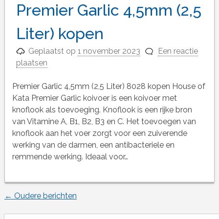
Premier Garlic 4,5mm (2,5
Liter) kopen
Geplaatst op
1 november 2023
Een reactie
plaatsen
Premier Garlic 4,5mm (2,5 Liter) 8028 kopen House of
Kata Premier Garlic koivoer is een koivoer met
knoflook als toevoeging. Knoflook is een rijke bron
van Vitamine A, B1, B2, B3 en C. Het toevoegen van
knoflook aan het voer zorgt voor een zuiverende
werking van de darmen, een antibacteriele en
remmende werking. Ideaal voor…
←
Oudere berichten
Berichtnavigatie
Search