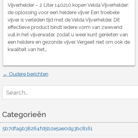
Vijverhelder – 2 Liter 140210 kopen Velda Vijverhelder:
de oplossing voor een heldere vijver Een troebele
vijver is verleden tijd met de Velda Vijverhelder. Dit
effectieve product bindt iedere vorm van zwevend
vuil in het vijverwater, zodat u weer kunt genieten van
een heldere en gezonde vijver. Vergeet niet om ook de
kwaliteit van het…
←
Oudere berichten
Berichtnavigatie
Search
for:
Categorieën
5b7dfa9b38264fd5b2e5ae0d93bc8161