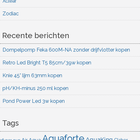
Xclear
Zodiac
Recente berichten
Dompelpomp Feka 600M-NA zonder drijfvlotter kopen
Retro Led Bright T5 85cm/39w kopen
Knie 45° lijm 63mm kopen
pH/KH-minus 250 ml kopen
Pond Power Led 3w kopen
Tags
Aquaforte
AquaKing
Air Aqua
afvoer pvc
Claber