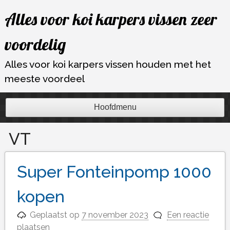
Ga
Alles voor koi karpers vissen zeer
naar
de
voordelig
inhoud
Alles voor koi karpers vissen houden met het
meeste voordeel
Hoofdmenu
VT
Super Fonteinpomp 1000
kopen
Geplaatst op
7 november 2023
Een reactie
plaatsen