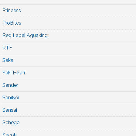
Princess
ProBites
Red Label Aquaking
RTF
Saka
Saki Hikari
Sander
SaniKoi
Sansai
Schego
Secoh