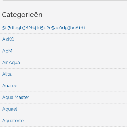
Categorieën
5b7dfa9b38264fd5b2e5ae0d93bc8161
A2KOI
AEM
Air Aqua
Alita
Anarex
Aqua Master
Aquael
Aquaforte