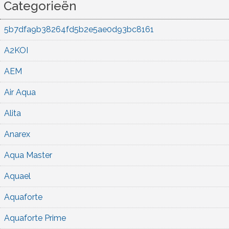
Categorieën
5b7dfa9b38264fd5b2e5ae0d93bc8161
A2KOI
AEM
Air Aqua
Alita
Anarex
Aqua Master
Aquael
Aquaforte
Aquaforte Prime