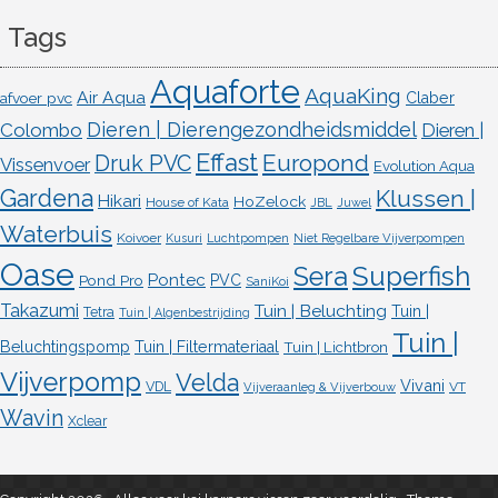
Tags
Aquaforte
AquaKing
Air Aqua
afvoer pvc
Claber
Dieren | Dierengezondheidsmiddel
Colombo
Dieren |
Effast
Europond
Druk PVC
Vissenvoer
Evolution Aqua
Gardena
Klussen |
Hikari
HoZelock
House of Kata
JBL
Juwel
Waterbuis
Koivoer
Kusuri
Luchtpompen
Niet Regelbare Vijverpompen
Oase
Superfish
Sera
Pontec
Pond Pro
PVC
SaniKoi
Takazumi
Tuin | Beluchting
Tuin |
Tetra
Tuin | Algenbestrijding
Tuin |
Beluchtingspomp
Tuin | Filtermateriaal
Tuin | Lichtbron
Vijverpomp
Velda
Vivani
VDL
VT
Vijveraanleg & Vijverbouw
Wavin
Xclear