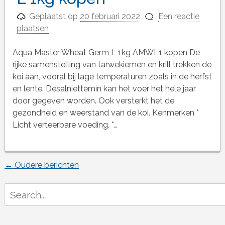
Geplaatst op
20 februari 2022
Een reactie
plaatsen
Aqua Master Wheat Germ L 1kg AMWL1 kopen De
rijke samenstelling van tarwekiemen en krill trekken de
koi aan, vooral bij lage temperaturen zoals in de herfst
en lente. Desalniettemin kan het voer het hele jaar
door gegeven worden. Ook versterkt het de
gezondheid en weerstand van de koi. Kenmerken *
Licht verteerbare voeding. *…
←
Oudere berichten
Berichtnavigatie
Search
for: