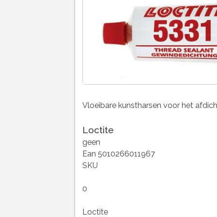
Vloeibare kunstharsen voor het afdic
Loctite
geen
Ean 5010266011967
SKU
0
Loctite