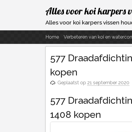
Ga
Alles voor koi karpers 
naar
de
Alles voor koi karpers vissen h
inhoud
Home
Verbeteren van koi en watercon
577 Draadafdichtin
kopen
Geplaatst op
21 september 2020
577 Draadafdichtin
1408 kopen