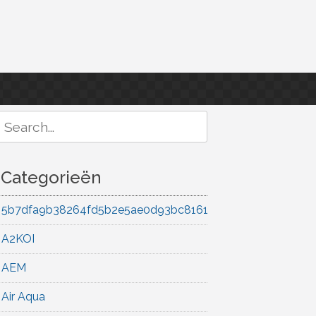
Search
or:
Categorieën
5b7dfa9b38264fd5b2e5ae0d93bc8161
A2KOI
AEM
Air Aqua