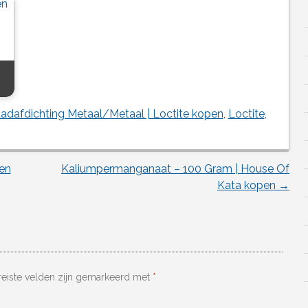
adafdichting Metaal/Metaal | Loctite kopen
,
Loctite
,
en
Kaliumpermanganaat – 100 Gram | House Of
Kata kopen
→
reiste velden zijn gemarkeerd met
*