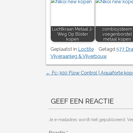
Luchtkraan Metaal 2-
combisysteem
Weg Op Blister
voegenborstel
kopen
metaal kopen
Geplaatst in
Loctite
Getagd
577 Dra
Vijveraanleg & Vijverbouw
←
Fc-300 Flow Control | Aquaforte kop
Berichtnavigatie
GEEF EEN REACTIE
Je e-mailadres wordt niet gepubliceerd.
Ve
Reactie
*