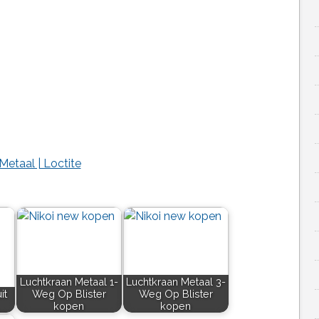
etaal | Loctite
Luchtkraan Metaal 1-
Luchtkraan Metaal 3-
it
Weg Op Blister
Weg Op Blister
kopen
kopen