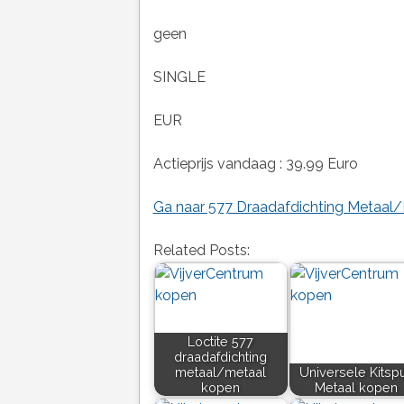
geen
SINGLE
EUR
Actieprijs vandaag : 39.99 Euro
Ga naar 577 Draadafdichting Metaal/M
Related Posts:
Loctite 577
draadafdichting
metaal/metaal
Universele Kitspu
kopen
Metaal kopen