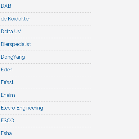
DAB
de Koidokter
Delta UV
Dierspecialist
DongYang
Eden
Effast
Eheim
Elecro Engineering
ESCO
Esha