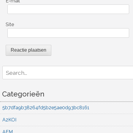
E-mail
*
Site
Search
for:
Categorieën
5b7dfa9b38264fd5b2e5ae0d93bc8161
A2KOI
AEM