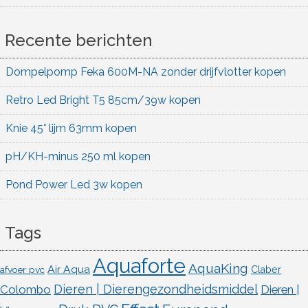
Recente berichten
Dompelpomp Feka 600M-NA zonder drijfvlotter kopen
Retro Led Bright T5 85cm/39w kopen
Knie 45° lijm 63mm kopen
pH/KH-minus 250 ml kopen
Pond Power Led 3w kopen
Tags
Aquaforte
AquaKing
Air Aqua
afvoer pvc
Claber
Dieren | Dierengezondheidsmiddel
Colombo
Dieren |