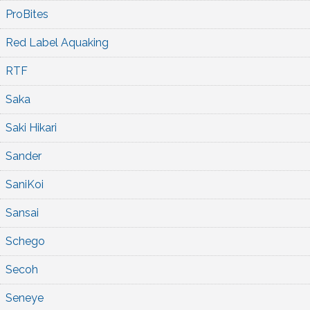
ProBites
Red Label Aquaking
RTF
Saka
Saki Hikari
Sander
SaniKoi
Sansai
Schego
Secoh
Seneye