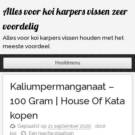
Ga
Alles voor koi karpers vissen zeer
naar
de
voordelig
inhoud
Alles voor koi karpers vissen houden met het
meeste voordeel
Hoofdmenu
Kaliumpermanganaat –
100 Gram | House Of Kata
kopen
Geplaatst op
21 september 2020
door
koi
Een reactie plaatsen