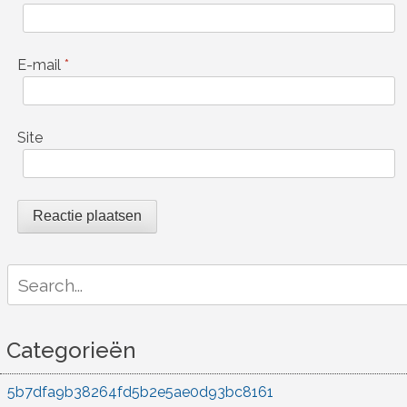
E-mail
*
Site
Search
for:
Categorieën
5b7dfa9b38264fd5b2e5ae0d93bc8161