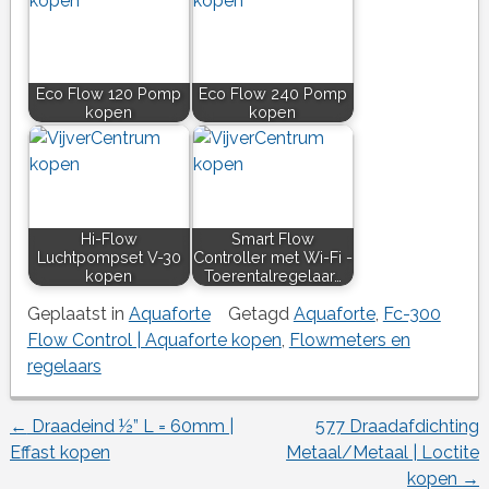
Eco Flow 120 Pomp
Eco Flow 240 Pomp
kopen
kopen
Hi-Flow
Smart Flow
Luchtpompset V-30
Controller met Wi-Fi -
kopen
Toerentalregelaar…
Geplaatst in
Aquaforte
Getagd
Aquaforte
,
Fc-300
Flow Control | Aquaforte kopen
,
Flowmeters en
regelaars
←
Draadeind ½” L = 60mm |
577 Draadafdichting
Berichtnavigatie
Effast kopen
Metaal/Metaal | Loctite
kopen
→