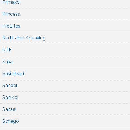
Primakoi
Princess
ProBites
Red Label Aquaking
RTF
Saka
Saki Hikari
Sander
SaniKoi
Sansai
Schego