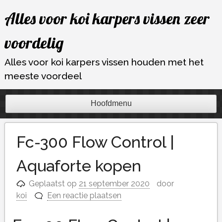
Ga
Alles voor koi karpers vissen zeer
naar
de
voordelig
inhoud
Alles voor koi karpers vissen houden met het
meeste voordeel
Hoofdmenu
Fc-300 Flow Control |
Aquaforte kopen
Geplaatst op
21 september 2020
door
koi
Een reactie plaatsen