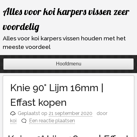
Ga
Alles voor koi karpers vissen zeer
naar
de
voordelig
inhoud
Alles voor koi karpers vissen houden met het
meeste voordeel
Hoofdmenu
Knie 90° Lijm 16mm |
Effast kopen
Geplaatst op
21 september 2020
door
koi
Een reactie plaatsen