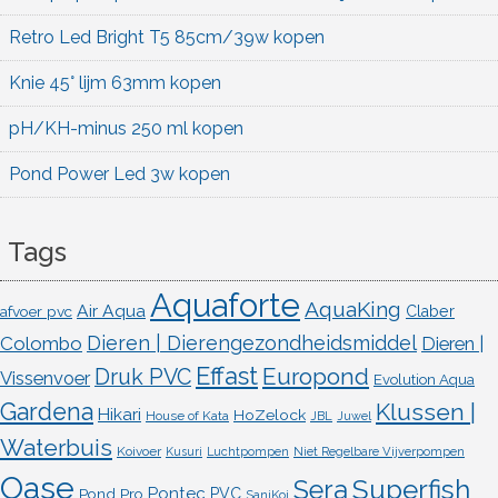
Retro Led Bright T5 85cm/39w kopen
Knie 45° lijm 63mm kopen
pH/KH-minus 250 ml kopen
Pond Power Led 3w kopen
Tags
Aquaforte
AquaKing
Air Aqua
afvoer pvc
Claber
Dieren | Dierengezondheidsmiddel
Colombo
Dieren |
Effast
Europond
Druk PVC
Vissenvoer
Evolution Aqua
Gardena
Klussen |
Hikari
HoZelock
House of Kata
JBL
Juwel
Waterbuis
Koivoer
Kusuri
Luchtpompen
Niet Regelbare Vijverpompen
Oase
Superfish
Sera
Pontec
Pond Pro
PVC
SaniKoi