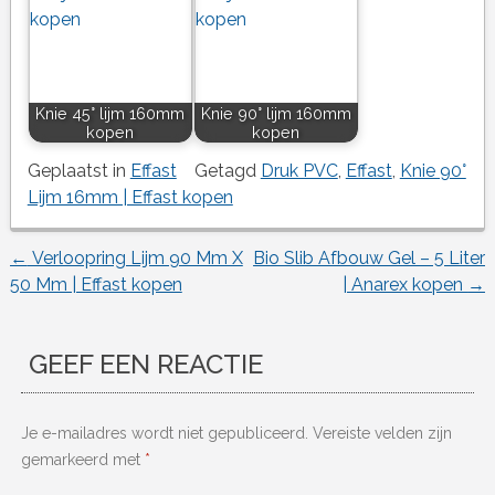
Knie 45° lijm 160mm
Knie 90° lijm 160mm
kopen
kopen
Geplaatst in
Effast
Getagd
Druk PVC
,
Effast
,
Knie 90°
Lijm 16mm | Effast kopen
←
Verloopring Lijm 90 Mm X
Bio Slib Afbouw Gel – 5 Liter
Berichtnavigatie
50 Mm | Effast kopen
| Anarex kopen
→
GEEF EEN REACTIE
Je e-mailadres wordt niet gepubliceerd.
Vereiste velden zijn
gemarkeerd met
*