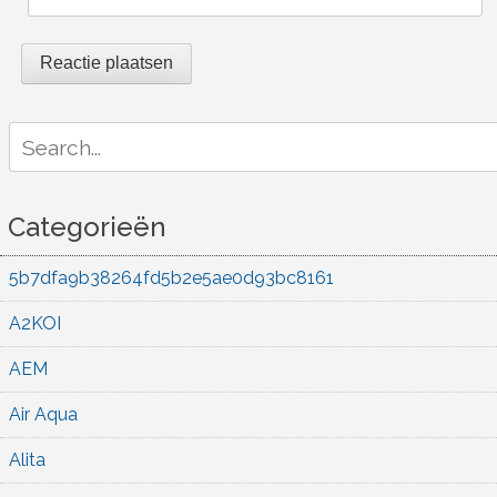
Search
for:
Categorieën
5b7dfa9b38264fd5b2e5ae0d93bc8161
A2KOI
AEM
Air Aqua
Alita