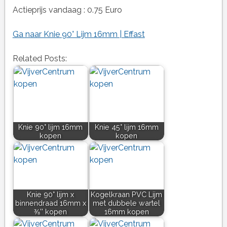
Actieprijs vandaag : 0.75 Euro
Ga naar Knie 90° Lijm 16mm | Effast
Related Posts:
Knie 90° lijm 16mm
Knie 45° lijm 16mm
kopen
kopen
Knie 90° lijm x
Kogelkraan PVC Lijm
binnendraad 16mm x
met dubbele wartel
⅜'' kopen
16mm kopen