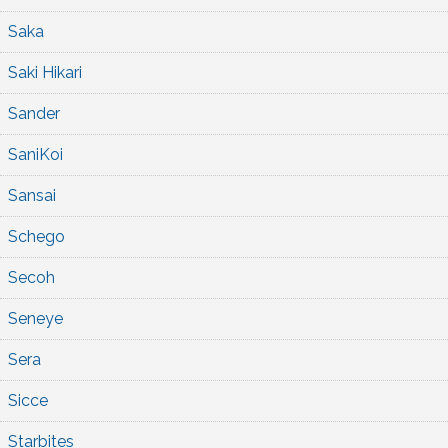
Saka
Saki Hikari
Sander
SaniKoi
Sansai
Schego
Secoh
Seneye
Sera
Sicce
Starbites