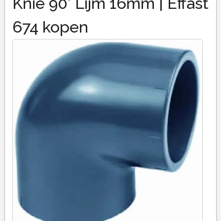
Knie 90° Lijm 16mm | Effast
674 kopen