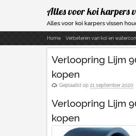
Ga
Alles voor koi karpers 
naar
de
Alles voor koi karpers vissen h
inhoud
Home
Verbeteren van koi en watercon
Verloopring Lijm 
kopen
Geplaatst op
21 september 2020
Verloopring Lijm 
kopen