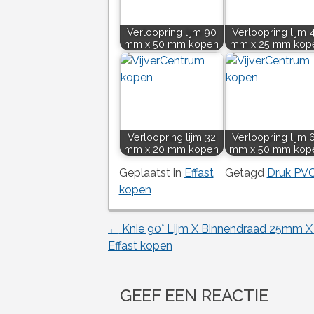
Verloopring lijm 90
Verloopring lijm 
mm x 50 mm kopen
mm x 25 mm kop
Verloopring lijm 32
Verloopring lijm 
mm x 20 mm kopen
mm x 50 mm kop
Geplaatst in
Effast
Getagd
Druk PV
kopen
←
Knie 90° Lijm X Binnendraad 25mm X 
Berichtnavigatie
Effast kopen
GEEF EEN REACTIE