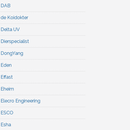
DAB
de Koidokter
Delta UV
Dierspecialist
DongYang
Eden
Effast
Eheim
Elecro Engineering
ESCO
Esha