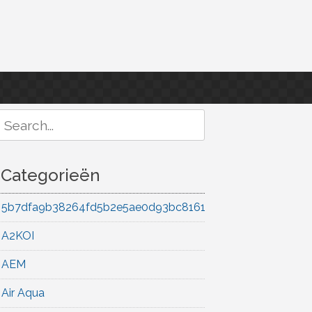
Search
or:
Categorieën
5b7dfa9b38264fd5b2e5ae0d93bc8161
A2KOI
AEM
Air Aqua