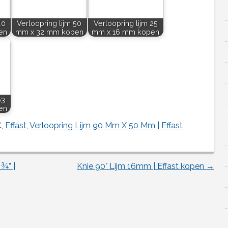
40
Verloopring lijm 50
Verloopring lijm 25
en
mm x 32 mm kopen
mm x 16 mm kopen
63
en
C
,
Effast
,
Verloopring Lijm 90 Mm X 50 Mm | Effast
¾” |
Knie 90° Lijm 16mm | Effast kopen
→