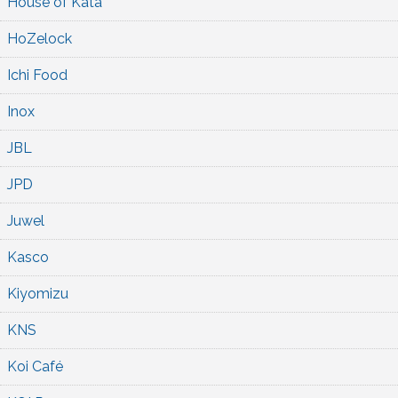
House of Kata
HoZelock
Ichi Food
Inox
JBL
JPD
Juwel
Kasco
Kiyomizu
KNS
Koi Café