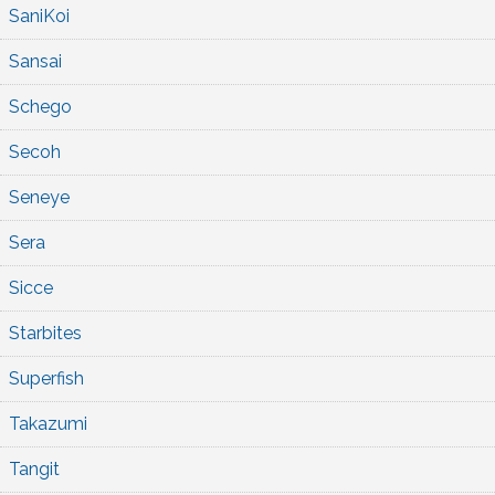
SaniKoi
Sansai
Schego
Secoh
Seneye
Sera
Sicce
Starbites
Superfish
Takazumi
Tangit