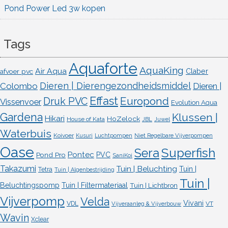
Pond Power Led 3w kopen
Tags
Aquaforte
AquaKing
Air Aqua
afvoer pvc
Claber
Dieren | Dierengezondheidsmiddel
Colombo
Dieren |
Effast
Europond
Druk PVC
Vissenvoer
Evolution Aqua
Gardena
Klussen |
Hikari
HoZelock
House of Kata
JBL
Juwel
Waterbuis
Koivoer
Kusuri
Luchtpompen
Niet Regelbare Vijverpompen
Oase
Superfish
Sera
Pontec
Pond Pro
PVC
SaniKoi
Takazumi
Tuin | Beluchting
Tuin |
Tetra
Tuin | Algenbestrijding
Tuin |
Beluchtingspomp
Tuin | Filtermateriaal
Tuin | Lichtbron
Vijverpomp
Velda
Vivani
VDL
VT
Vijveraanleg & Vijverbouw
Wavin
Xclear