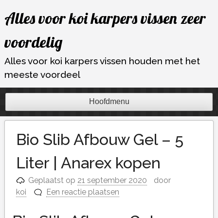
Ga
Alles voor koi karpers vissen zeer
naar
de
voordelig
inhoud
Alles voor koi karpers vissen houden met het
meeste voordeel
Hoofdmenu
Bio Slib Afbouw Gel – 5
Liter | Anarex kopen
Geplaatst op
21 september 2020
door
koi
Een reactie plaatsen