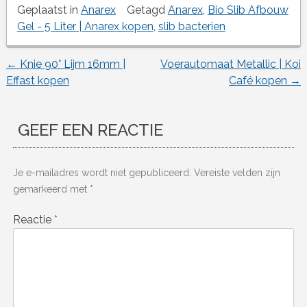
Geplaatst in
Anarex
Getagd
Anarex
,
Bio Slib Afbouw
Gel - 5 Liter | Anarex kopen
,
slib bacterien
←
Knie 90° Lijm 16mm |
Voerautomaat Metallic | Koi
Berichtnavigatie
Effast kopen
Café kopen
→
GEEF EEN REACTIE
Je e-mailadres wordt niet gepubliceerd.
Vereiste velden zijn
gemarkeerd met
*
Reactie
*