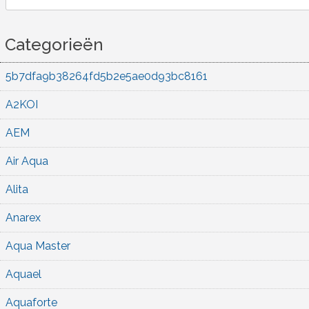
for:
Categorieën
5b7dfa9b38264fd5b2e5ae0d93bc8161
A2KOI
AEM
Air Aqua
Alita
Anarex
Aqua Master
Aquael
Aquaforte