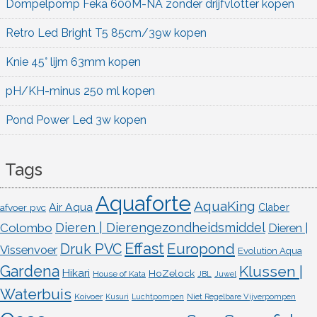
Dompelpomp Feka 600M-NA zonder drijfvlotter kopen
Retro Led Bright T5 85cm/39w kopen
Knie 45° lijm 63mm kopen
pH/KH-minus 250 ml kopen
Pond Power Led 3w kopen
Tags
Aquaforte
AquaKing
Air Aqua
afvoer pvc
Claber
Dieren | Dierengezondheidsmiddel
Colombo
Dieren |
Effast
Europond
Druk PVC
Vissenvoer
Evolution Aqua
Gardena
Klussen |
Hikari
HoZelock
House of Kata
JBL
Juwel
Waterbuis
Koivoer
Kusuri
Luchtpompen
Niet Regelbare Vijverpompen