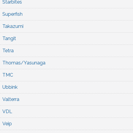
Starbites
Superfish
Takazumi
Tangit
Tetra
Thomas/Yasunaga
TMC
Ubbink
Valterra
VDL
Veip