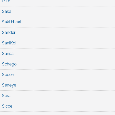
RTF
Saka
Saki Hikari
Sander
SaniKoi
Sansai
Schego
Secoh
Seneye
Sera
Sicce