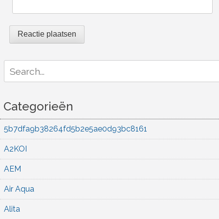
Search
for:
Categorieën
5b7dfa9b38264fd5b2e5ae0d93bc8161
A2KOI
AEM
Air Aqua
Alita