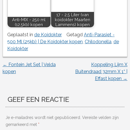
17 - 2,5 Liter (van
Anti-MIX - 250 ml
koidokter Maarten
(12,5kb) kopen
Lammens) kopen
Geplaatst in
de Koidokter
Getagd
Anti-Parasiet -
500 Ml (25kb) | De Koidokter kopen
,
Chilodonella
,
de
Koidokter
←
Fontein Jet Set | Velda
Koppeling Lijm X
Berichtnavigatie
kopen
Buitendraad 32mm X 1“ |
Effast kopen
→
GEEF EEN REACTIE
Je e-mailadres wordt niet gepubliceerd.
Vereiste velden zijn
gemarkeerd met
*