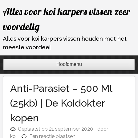
Ga
Alles voor koi karpers vissen zeer
naar
de
voordelig
inhoud
Alles voor koi karpers vissen houden met het
meeste voordeel
Hoofdmenu
Anti-Parasiet – 500 Ml
(25kb) | De Koidokter
kopen
Geplaatst op
21 september 2020
door
koi
Een reactie plaatsen