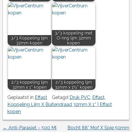
3/3 koppeling met
3/3 Koppeling lijm
O-ring lijm 32mm
32mm kopen
kopen
2/3 koppeling lijm
2/3 koppeling lijm
32mm x 1'' kopen
32mm x 1¼'' kopen
Geplaatst in
Effast
Getagd
Druk PVC
,
Effast
,
Koppeling Lijm X Buitendraad 32mm X 1“ | Effast
kopen
←
Anti-Parasiet – 500 Ml
Bocht 88° Mof X Spie 50mm
Berichtnavigatie