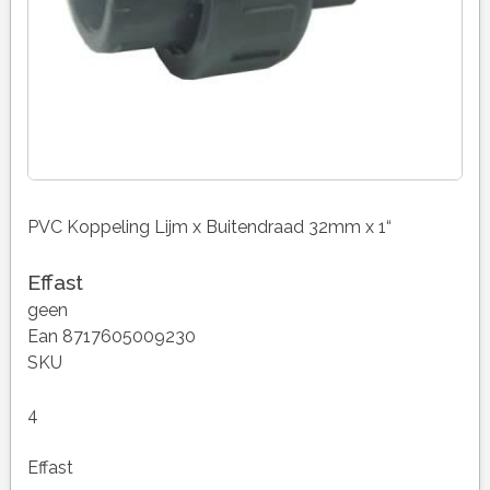
PVC Koppeling Lijm x Buitendraad 32mm x 1“
Effast
geen
Ean 8717605009230
SKU
4
Effast