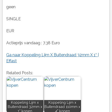
geen
SINGLE
EUR
Actieprijs vandaag : 7.38 Euro
Ga naar Koppeling Lijm X Buitendraad 32mm X 1“ |
Effast
Related Posts:
Koppeling Lijm x
Koppeling Lijm x
Buitendraad 32mm x
Buitendraad 110mm x
1“ kopen
4" kopen