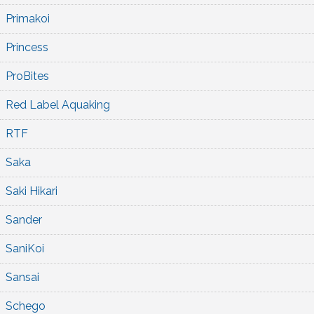
Primakoi
Princess
ProBites
Red Label Aquaking
RTF
Saka
Saki Hikari
Sander
SaniKoi
Sansai
Schego