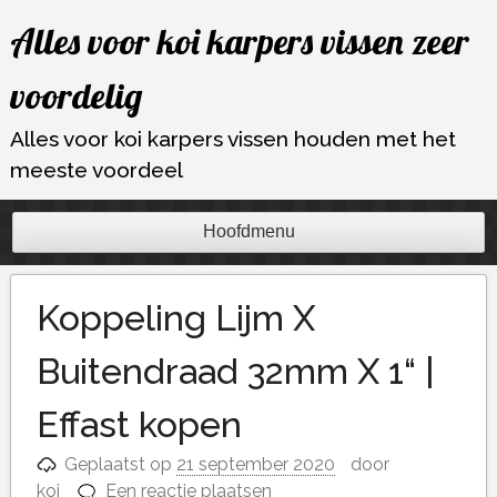
Ga
Alles voor koi karpers vissen zeer
naar
de
voordelig
inhoud
Alles voor koi karpers vissen houden met het
meeste voordeel
Hoofdmenu
Koppeling Lijm X
Buitendraad 32mm X 1“ |
Effast kopen
Geplaatst op
21 september 2020
door
koi
Een reactie plaatsen