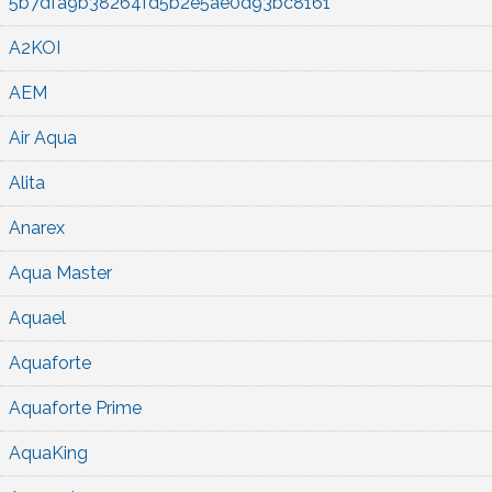
5b7dfa9b38264fd5b2e5ae0d93bc8161
A2KOI
AEM
Air Aqua
Alita
Anarex
Aqua Master
Aquael
Aquaforte
Aquaforte Prime
AquaKing