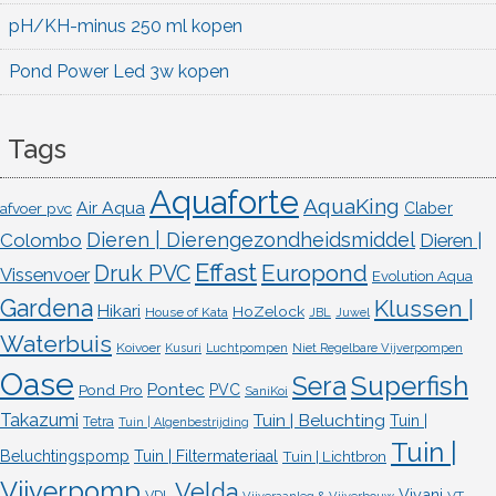
pH/KH-minus 250 ml kopen
Pond Power Led 3w kopen
Tags
Aquaforte
AquaKing
Air Aqua
afvoer pvc
Claber
Dieren | Dierengezondheidsmiddel
Colombo
Dieren |
Effast
Europond
Druk PVC
Vissenvoer
Evolution Aqua
Gardena
Klussen |
Hikari
HoZelock
House of Kata
JBL
Juwel
Waterbuis
Koivoer
Kusuri
Luchtpompen
Niet Regelbare Vijverpompen
Oase
Superfish
Sera
Pontec
Pond Pro
PVC
SaniKoi
Takazumi
Tuin | Beluchting
Tuin |
Tetra
Tuin | Algenbestrijding
Tuin |
Beluchtingspomp
Tuin | Filtermateriaal
Tuin | Lichtbron
Vijverpomp
Velda
Vivani
VDL