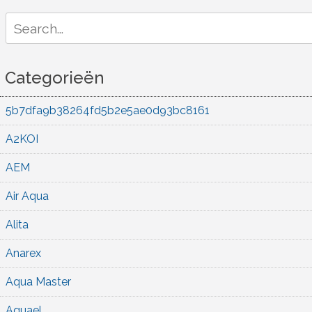
Search
for:
Categorieën
5b7dfa9b38264fd5b2e5ae0d93bc8161
A2KOI
AEM
Air Aqua
Alita
Anarex
Aqua Master
Aquael