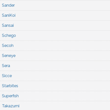
Sander
SaniKoi
Sansai
Schego
Secoh
Seneye
Sera
Sicce
Starbites
Superfish
Takazumi