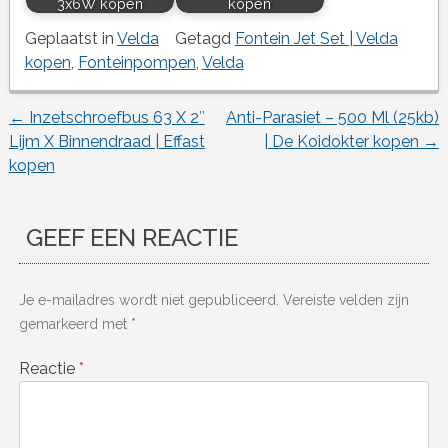
3x6W kopen
kopen
Geplaatst in
Velda
Getagd
Fontein Jet Set | Velda
kopen
,
Fonteinpompen
,
Velda
←
Inzetschroefbus 63 X 2″
Anti-Parasiet – 500 Ml (25kb)
Berichtnavigatie
Lijm X Binnendraad | Effast
| De Koidokter kopen
→
kopen
GEEF EEN REACTIE
Je e-mailadres wordt niet gepubliceerd.
Vereiste velden zijn
gemarkeerd met
*
Reactie
*