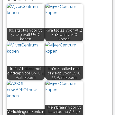
Kwartsglas voor Vt
Kwartsglas voor Vt 11
5/7/9 watt UV-C
/ 18 watt UV-C
kopen
kopen
trafo / ballast met
trafo / ballast met
eindkap voor Uv-C 9
eindkap voor Uv-C
Watt kopen
55 Watt kopen
Membraam voor Vt
Verlichtingset Fontein
Luchtpomp AP-50