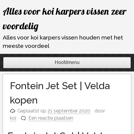
Ga
Alles voor koi karpers vissen zeer
naar
de
voordelig
inhoud
Alles voor koi karpers vissen houden met het
meeste voordeel
Hoofdmenu
Fontein Jet Set | Velda
kopen
Geplaatst op
21 september 2020
door
koi
Een reactie plaatsen