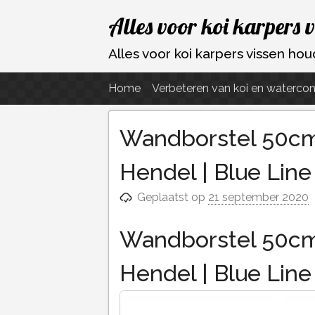
Ga
Alles voor koi karpers 
naar
de
Alles voor koi karpers vissen h
inhoud
Home
Verbeteren van koi en watercon
Wandborstel 50cm
Hendel | Blue Lin
Geplaatst op
21 september 2020
Wandborstel 50cm
Hendel | Blue Lin