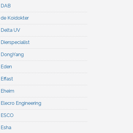
DAB
de Koidokter
Delta UV
Dierspecialist
DongYang
Eden
Effast
Eheim
Elecro Engineering
ESCO
Esha