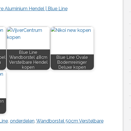
e Aluminium Hendel | Blue Line
Blue Line
bel
Wandborstel 48cm
Blue Line Ovale
m
Verstelbare Hendel
Bodemreiniger
kopen
Deluxe kopen
en
"
Line
,
onderdelen
,
Wandborstel 50cm Verstelbare