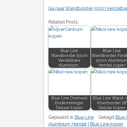
Ga naar Wandborstel 50cm Verstelbar
Related Posts:
Blue Line
Blue Line
Wandborstel 50cm
Wandborstel Flexi
Verstelbare
50cm Aluminiu
Aluminium…
Hendel kopen
Blue Line Driehoek
Blue Line Wand- 
Bodemreiniger
Vloerborstel 18
Deluxe kopen
Deluxe kopen
Geplaatst in
Blue Line
Getagd
Blue 
Aluminium Hendel | Blue Line kopen