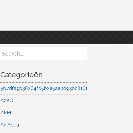
Search
or:
Categorieën
5b7dfa9b38264fd5b2e5ae0d93bc8161
A2KOI
AEM
Air Aqua