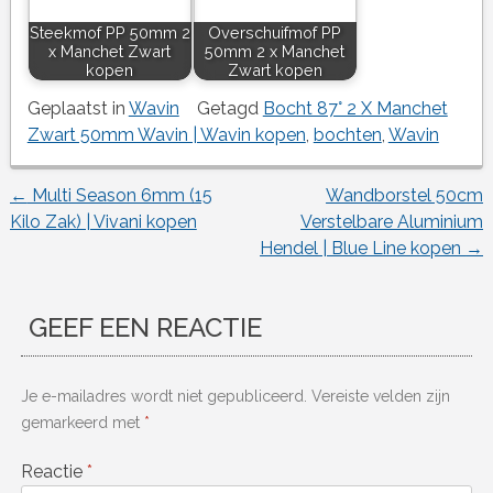
Steekmof PP 50mm 2
Overschuifmof PP
x Manchet Zwart
50mm 2 x Manchet
kopen
Zwart kopen
Geplaatst in
Wavin
Getagd
Bocht 87° 2 X Manchet
Zwart 50mm Wavin | Wavin kopen
,
bochten
,
Wavin
←
Multi Season 6mm (15
Wandborstel 50cm
Berichtnavigatie
Kilo Zak) | Vivani kopen
Verstelbare Aluminium
Hendel | Blue Line kopen
→
GEEF EEN REACTIE
Je e-mailadres wordt niet gepubliceerd.
Vereiste velden zijn
gemarkeerd met
*
Reactie
*