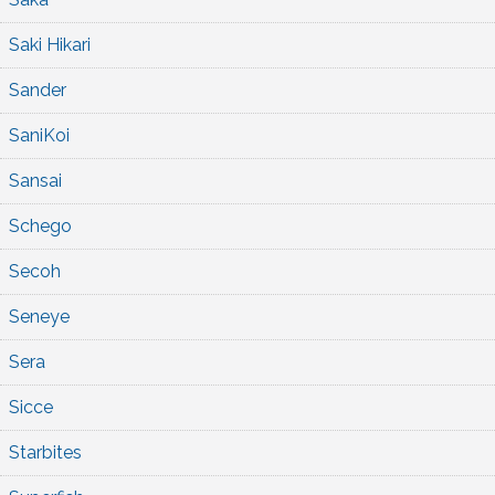
Saki Hikari
Sander
SaniKoi
Sansai
Schego
Secoh
Seneye
Sera
Sicce
Starbites