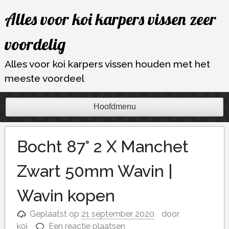
Ga
Alles voor koi karpers vissen zeer
naar
de
voordelig
inhoud
Alles voor koi karpers vissen houden met het
meeste voordeel
Hoofdmenu
Bocht 87° 2 X Manchet
Zwart 50mm Wavin |
Wavin kopen
Geplaatst op
21 september 2020
door
koi
Een reactie plaatsen