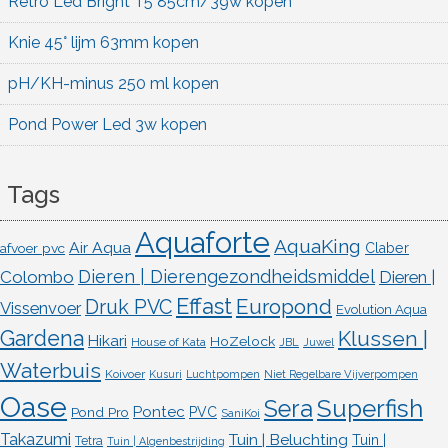
Retro Led Bright T5 85cm/39w kopen
Knie 45° lijm 63mm kopen
pH/KH-minus 250 ml kopen
Pond Power Led 3w kopen
Tags
Aquaforte
AquaKing
Air Aqua
afvoer pvc
Claber
Dieren | Dierengezondheidsmiddel
Colombo
Dieren |
Effast
Europond
Druk PVC
Vissenvoer
Evolution Aqua
Gardena
Klussen |
Hikari
HoZelock
House of Kata
JBL
Juwel
Waterbuis
Koivoer
Kusuri
Luchtpompen
Niet Regelbare Vijverpompen
Oase
Superfish
Sera
Pontec
Pond Pro
PVC
SaniKoi
Takazumi
Tuin | Beluchting
Tuin |
Tetra
Tuin | Algenbestrijding