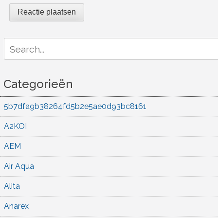
Search
for:
Categorieën
5b7dfa9b38264fd5b2e5ae0d93bc8161
A2KOI
AEM
Air Aqua
Alita
Anarex