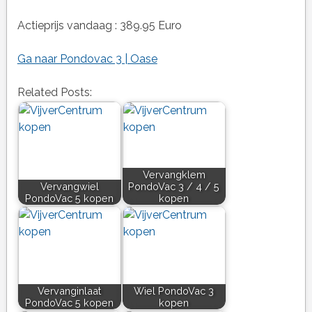
Actieprijs vandaag : 389.95 Euro
Ga naar Pondovac 3 | Oase
Related Posts:
Vervangklem
Vervangwiel
PondoVac 3 / 4 / 5
PondoVac 5 kopen
kopen
Vervanginlaat
Wiel PondoVac 3
PondoVac 5 kopen
kopen