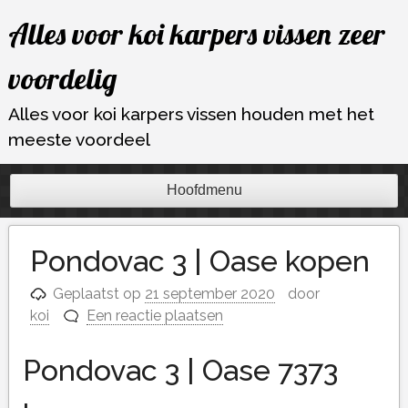
Ga
Alles voor koi karpers vissen zeer
naar
de
voordelig
inhoud
Alles voor koi karpers vissen houden met het
meeste voordeel
Hoofdmenu
Pondovac 3 | Oase kopen
Geplaatst op
21 september 2020
door
koi
Een reactie plaatsen
Pondovac 3 | Oase 7373