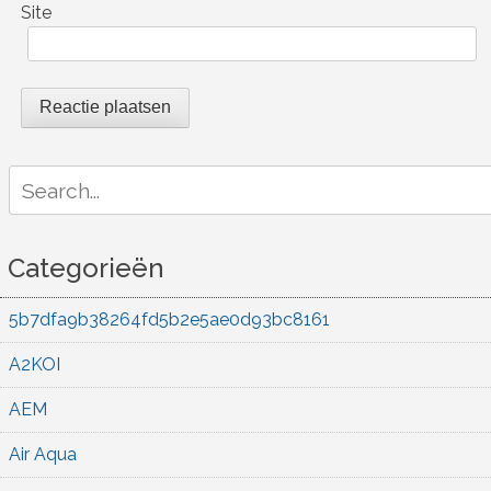
Site
Search
for:
Categorieën
5b7dfa9b38264fd5b2e5ae0d93bc8161
A2KOI
AEM
Air Aqua