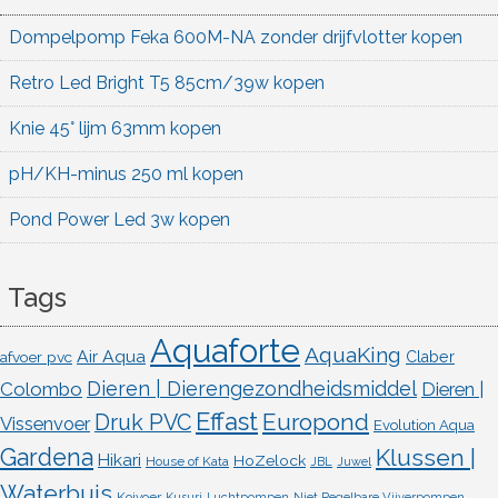
Dompelpomp Feka 600M-NA zonder drijfvlotter kopen
Retro Led Bright T5 85cm/39w kopen
Knie 45° lijm 63mm kopen
pH/KH-minus 250 ml kopen
Pond Power Led 3w kopen
Tags
Aquaforte
AquaKing
Air Aqua
afvoer pvc
Claber
Dieren | Dierengezondheidsmiddel
Colombo
Dieren |
Effast
Europond
Druk PVC
Vissenvoer
Evolution Aqua
Gardena
Klussen |
Hikari
HoZelock
House of Kata
JBL
Juwel
Waterbuis
Koivoer
Kusuri
Luchtpompen
Niet Regelbare Vijverpompen