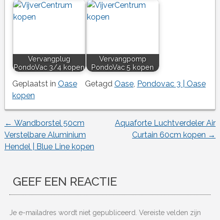
Vervangplug
Vervangpomp
PondoVac 3/4 kopen
PondoVac 5 kopen
Geplaatst in
Oase
Getagd
Oase
,
Pondovac 3 | Oase
kopen
←
Wandborstel 50cm
Aquaforte Luchtverdeler Air
Berichtnavigatie
Verstelbare Aluminium
Curtain 60cm kopen
→
Hendel | Blue Line kopen
GEEF EEN REACTIE
Je e-mailadres wordt niet gepubliceerd.
Vereiste velden zijn