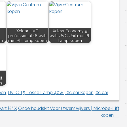
Xclear UVC
Xclear Economy 9
professional 18 watt
watt UVC Unit met PL
en
met PL Lamp kopen
Lamp kopen
it
n
pen
,
Uv-C T5 Losse Lamp 40w | Xclear kopen
,
Xclear
art ½” X
Onderhoudskit Voor (zwem)vijvers | Microbe-Lift
kopen
→