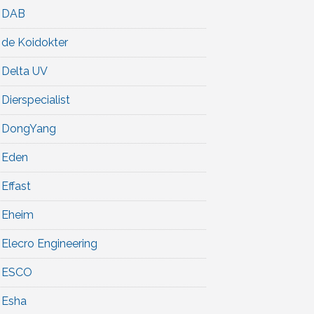
DAB
de Koidokter
Delta UV
Dierspecialist
DongYang
Eden
Effast
Eheim
Elecro Engineering
ESCO
Esha