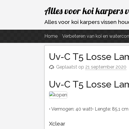
Ga
Alles voor koi karpers 
naar
de
Alles voor koi karpers vissen h
inhoud
Home
Verbeteren van koi en watercon
Uv-C T5 Losse Lam
Geplaatst op
21 september 2020
Uv-C T5 Losse Lam
• Vermogen: 40 watt• Lengte: 85,1 cm
Xclear