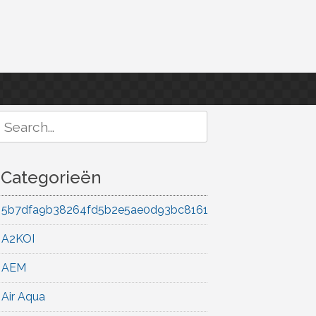
Search
or:
Categorieën
5b7dfa9b38264fd5b2e5ae0d93bc8161
A2KOI
AEM
Air Aqua