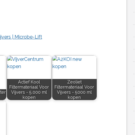
vers | Microbe-Lift
Actief Kool
Zeoliet
Filtermateriaal Voor
Filtermateriaal Voor
ter
Vijvers - 5.000 ml
Vijvers - 5000 ml
kopen
kopen