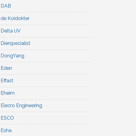
DAB
de Koidokter
Delta UV
Dierspecialist
DongYang
Eden
Effast
Eheim
Elecro Engineering
ESCO
Esha