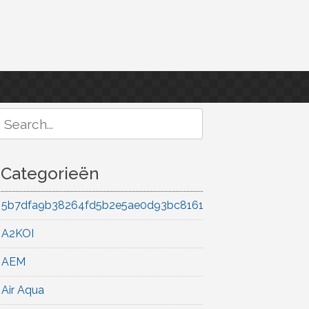
Search
or:
Categorieën
5b7dfa9b38264fd5b2e5ae0d93bc8161
A2KOI
AEM
Air Aqua