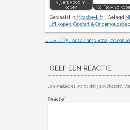
Vijvers 5000 ml
kopen
Koi Flow 20 kop
Geplaatst in
Microbe-Lift
Getagd
Mi
Lift kopen
,
Opstart & Onderhoudsbact
←
Uv-C T5 Losse Lamp 40w | Xclear k
Berichtnavigatie
GEEF EEN REACTIE
Je e-mailadres wordt niet gepubliceerd.
Ve
Reactie
*