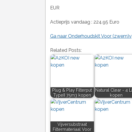
EUR
Actieprijs vandaag : 224.95 Euro
Ga naar Onderhoudskit Voor (zwem)vij
Related Posts:
Plug & Play Filterput
Natural Clear - 4 Li
TypeII 75m3 kopen
kopen
Vijversubstraat
Filtermateriaal Voor