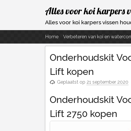
Ga
Alles voor koi karpers 
naar
de
Alles voor koi karpers vissen h
inhoud
Home
Verbeteren van koi en watercon
Onderhoudskit Voo
Lift kopen
Geplaatst op
21 september 2020
Onderhoudskit Voo
Lift 2750 kopen