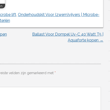
en
crobe lift
,
Onderhoudskit Voor (zwem)vijvers | Microbe-
eriën
open
Ballast Voor Dompel Uv-C 40 Watt T5 |
Aquaforte kopen
→
reiste velden zijn gemarkeerd met
*