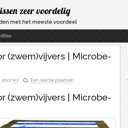
vissen zeer voordelig
ouden met het meeste voordeel
dities
r (zwem)vijvers | Microbe-
f
door
koi
Een reactie plaatsen
r (zwem)vijvers | Microbe-