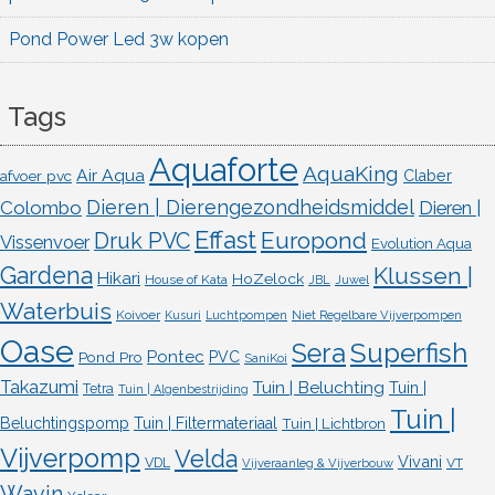
Pond Power Led 3w kopen
Tags
Aquaforte
AquaKing
Air Aqua
afvoer pvc
Claber
Dieren | Dierengezondheidsmiddel
Colombo
Dieren |
Effast
Europond
Druk PVC
Vissenvoer
Evolution Aqua
Gardena
Klussen |
Hikari
HoZelock
House of Kata
JBL
Juwel
Waterbuis
Koivoer
Kusuri
Luchtpompen
Niet Regelbare Vijverpompen
Oase
Superfish
Sera
Pontec
Pond Pro
PVC
SaniKoi
Takazumi
Tuin | Beluchting
Tuin |
Tetra
Tuin | Algenbestrijding
Tuin |
Beluchtingspomp
Tuin | Filtermateriaal
Tuin | Lichtbron
Vijverpomp
Velda
Vivani
VDL
VT
Vijveraanleg & Vijverbouw
Wavin