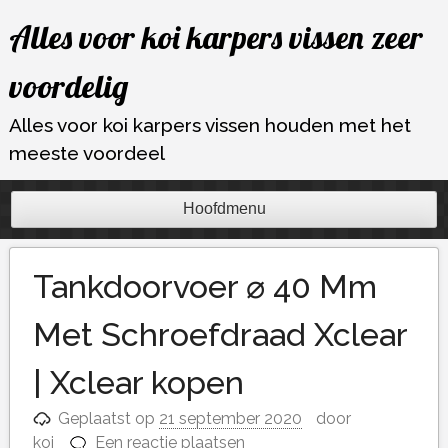
Ga
Alles voor koi karpers vissen zeer
naar
de
voordelig
inhoud
Alles voor koi karpers vissen houden met het
meeste voordeel
Hoofdmenu
Tankdoorvoer ⌀ 40 Mm
Met Schroefdraad Xclear
| Xclear kopen
Geplaatst op
21 september 2020
door
koi
Een reactie plaatsen