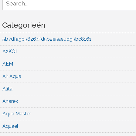
for:
Categorieën
5b7dfa9b38264fd5b2e5ae0d93bc8161
A2KOI
AEM
Air Aqua
Alita
Anarex
Aqua Master
Aquael