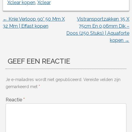
Xclear kopen
,
Xclear
←
Knie Verloop 90° 50 Mm X
Vistransportzakken 35 X
Berichtnavigatie
32 Mm | Effast kopen
75cm En 0,06mm Dik –
Doos (250 Stuks) | Aquaforte
kopen
→
GEEF EEN REACTIE
Je e-mailadres wordt niet gepubliceerd.
Vereiste velden zijn
gemarkeerd met
*
Reactie
*