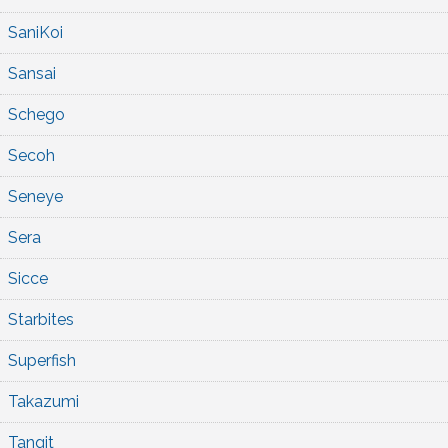
SaniKoi
Sansai
Schego
Secoh
Seneye
Sera
Sicce
Starbites
Superfish
Takazumi
Tangit