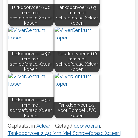
Tankdoorvoer ⌀ 40
Tankdoorvoer ⌀ 63
mm met
mm met
schroefdraad Xclear
schroefdraad Xclear
kopen
kopen
Tankdoorvoer ⌀ 90
Tankdoorvoer ⌀ 110
mm met
mm met
schroefdraad Xclear
schroefdraad Xclear
kopen
kopen
Tankdoorvoer ⌀ 50
mm met
Tankdoorvoer 1½"
schroefdraad Xclear
voor Dompel UVC
kopen
kopen
Geplaatst in
Xclear
Getagd
doorvoeren
,
Tankdoorvoer ⌀ 40 Mm Met Schroefdraad Xclear |