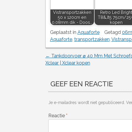
Vistransportzakken
Retro Led Brigh
50 x 120cm en
T8&Jt5 75cm/2
0,08mm dik - Doos…
kopen
Geplaatst in
Aquaforte
Getagd
06mm
Aquaforte
,
transportzakken
,
Vistransp
←
Tankdoorvoer ⌀ 40 Mm Met Schroef
Berichtnavigatie
Xclear | Xclear kopen
GEEF EEN REACTIE
Je e-mailadres wordt niet gepubliceerd.
Ve
Reactie
*