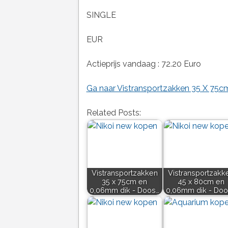
SINGLE
EUR
Actieprijs vandaag : 72.20 Euro
Ga naar Vistransportzakken 35 X 75c
Related Posts:
Vistransportzakken
Vistransportzakk
35 x 75cm en
45 x 80cm en
0,06mm dik - Doos…
0,06mm dik - Doo