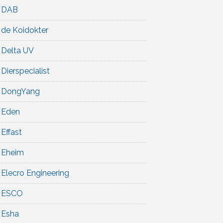
DAB
de Koidokter
Delta UV
Dierspecialist
DongYang
Eden
Effast
Eheim
Elecro Engineering
ESCO
Esha