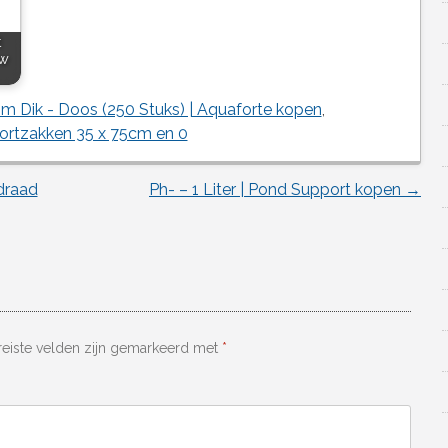
t
5w
 Dik - Doos (250 Stuks) | Aquaforte kopen
,
ortzakken 35 x 75cm en 0
draad
Ph- – 1 Liter | Pond Support kopen
→
reiste velden zijn gemarkeerd met
*