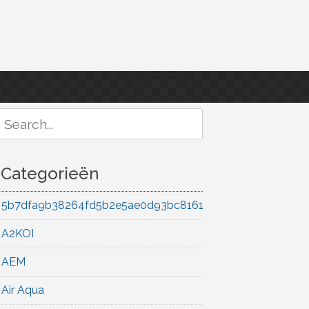
Search
or:
Categorieën
5b7dfa9b38264fd5b2e5ae0d93bc8161
A2KOI
AEM
Air Aqua