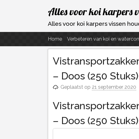
Ga
Alles voor koi karpers 
naar
de
Alles voor koi karpers vissen h
inhoud
Home
Verbeteren van koi en watercon
Vistransportzakke
– Doos (250 Stuks)
Geplaatst op
21 september 2020
Vistransportzakke
– Doos (250 Stuks)