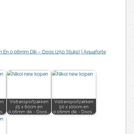
m En 0,06mm Dik – Doos (250 Stuks) | Aquaforte
en
Vistransportzakken
Vistransportzakken
25 x 60cm en
50 x 100cm en
s…
0,06mm dik - Doos…
0,06mm dik - Doos…