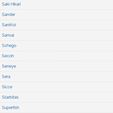
Saki Hikari
Sander
SaniKoi
Sansai
Schego
Secoh
Seneye
Sera
Sicce
Starbites
Superfish