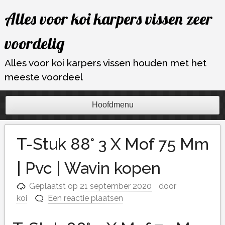
Ga
Alles voor koi karpers vissen zeer
naar
de
voordelig
inhoud
Alles voor koi karpers vissen houden met het
meeste voordeel
Hoofdmenu
T-Stuk 88° 3 X Mof 75 Mm
| Pvc | Wavin kopen
Geplaatst op
21 september 2020
door
koi
Een reactie plaatsen