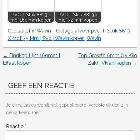
PVC T-Stuk 88° 3 x
PVC T-Stuk 88° 3 x
mof 160 mm kopen
mof 32 mm kopen
Geplaatst in
Wavin
Getagd
afvoer pvc
,
T-Stuk 88° 3
X Mof 75 Mm | Pvc | Wavin kopen
,
Wavin
←
Eindkap Lijm 160mm |
Top Growth 6mm (15 Kilo
Berichtnavigatie
Effast kopen
Zak) | Vivani kopen
→
GEEF EEN REACTIE
Je e-mailadres wordt niet gepubliceerd.
Vereiste velden zijn
gemarkeerd met
*
Reactie
*