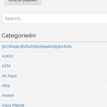
Search
for:
Categorieën
5b7dfa9b38264fd5b2e5ae0d93bc8161
A2KOI
AEM
Air Aqua
Alita
Anarex
Aqua Master