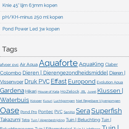
Knie 45° lijm 63mm kopen
pH/KH-minus 250 ml kopen
Pond Power Led 3w kopen
Tags
Aquaforte
AquaKing
Air Aqua
afvoer pvc
Claber
Dieren | Dierengezondheidsmiddel
Colombo
Dieren |
Effast
Europond
Druk PVC
Vissenvoer
Evolution Aqua
Gardena
Klussen |
Hikari
HoZelock
House of Kata
JBL
Juwel
Waterbuis
Koivoer
Kusuri
Luchtpompen
Niet Regelbare Vijverpompen
Oase
Superfish
Sera
Pontec
Pond Pro
PVC
SaniKoi
Takazumi
Tuin | Beluchting
Tuin |
Tetra
Tuin | Algenbestrijding
Tuin |