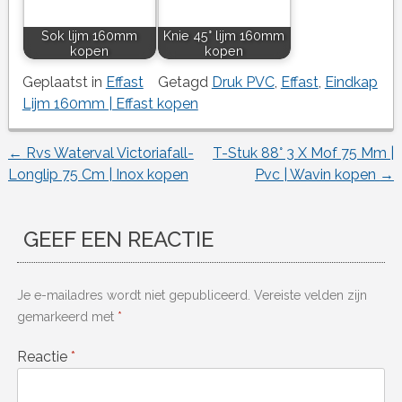
Sok lijm 160mm
Knie 45° lijm 160mm
kopen
kopen
Geplaatst in
Effast
Getagd
Druk PVC
,
Effast
,
Eindkap
Lijm 160mm | Effast kopen
←
Rvs Waterval Victoriafall-
T-Stuk 88° 3 X Mof 75 Mm |
Berichtnavigatie
Longlip 75 Cm | Inox kopen
Pvc | Wavin kopen
→
GEEF EEN REACTIE
Je e-mailadres wordt niet gepubliceerd.
Vereiste velden zijn
gemarkeerd met
*
Reactie
*