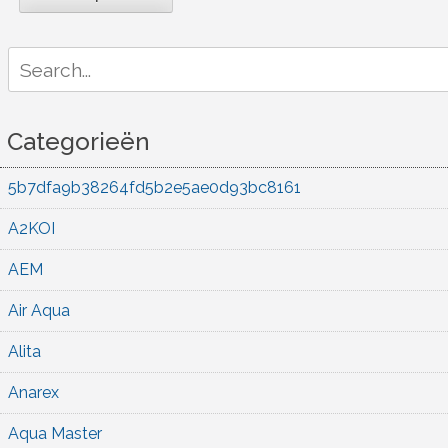
Search
for:
Categorieën
5b7dfa9b38264fd5b2e5ae0d93bc8161
A2KOI
AEM
Air Aqua
Alita
Anarex
Aqua Master