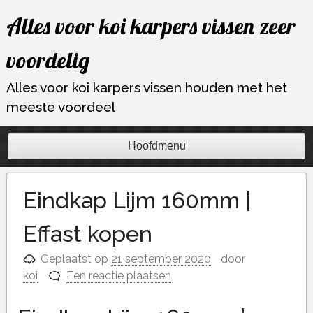
Ga
Alles voor koi karpers vissen zeer
naar
de
voordelig
inhoud
Alles voor koi karpers vissen houden met het
meeste voordeel
Hoofdmenu
Eindkap Lijm 160mm |
Effast kopen
Geplaatst op
21 september 2020
door
koi
Een reactie plaatsen