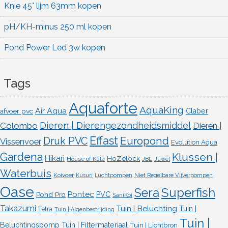
Knie 45° lijm 63mm kopen
pH/KH-minus 250 ml kopen
Pond Power Led 3w kopen
Tags
Aquaforte
AquaKing
Air Aqua
afvoer pvc
Claber
Dieren | Dierengezondheidsmiddel
Colombo
Dieren |
Effast
Europond
Druk PVC
Vissenvoer
Evolution Aqua
Gardena
Klussen |
Hikari
HoZelock
House of Kata
JBL
Juwel
Waterbuis
Koivoer
Kusuri
Luchtpompen
Niet Regelbare Vijverpompen
Oase
Superfish
Sera
Pontec
Pond Pro
PVC
SaniKoi
Takazumi
Tuin | Beluchting
Tuin |
Tetra
Tuin | Algenbestrijding
Tuin |
Beluchtingspomp
Tuin | Filtermateriaal
Tuin | Lichtbron