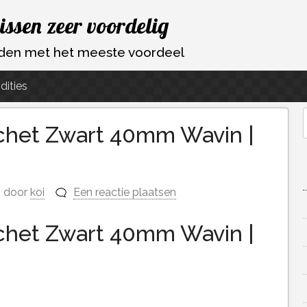
vissen zeer voordelig
ouden met het meeste voordeel
dities
chet Zwart 40mm Wavin |
f
door
koi
Een reactie plaatsen
chet Zwart 40mm Wavin |