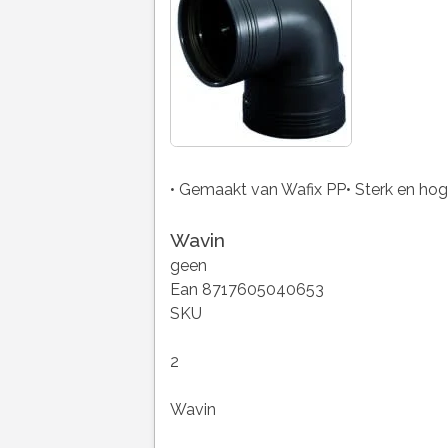
• Gemaakt van Wafix PP• Sterk en hoge k
Wavin
geen
Ean 8717605040653
SKU
2
Wavin