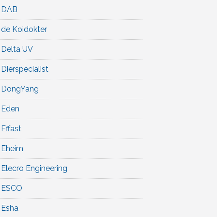
DAB
de Koidokter
Delta UV
Dierspecialist
DongYang
Eden
Effast
Eheim
Elecro Engineering
ESCO
Esha