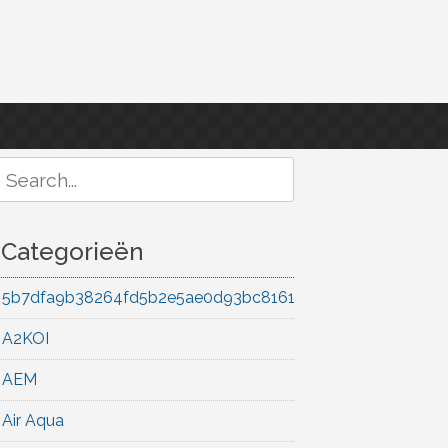
Search
or:
Categorieën
5b7dfa9b38264fd5b2e5ae0d93bc8161
A2KOI
AEM
Air Aqua