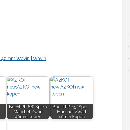
t 40mm Wavin | Wavin
Bocht PP 88° Spie x
Bocht PP 45° Spie x
Manchet Zwart
Manchet Zwart
40mm kopen
40mm kopen