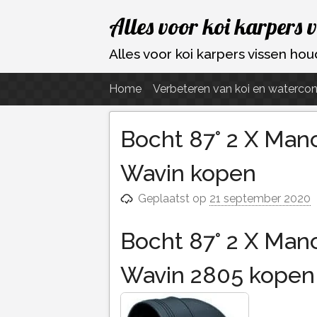
Ga
Alles voor koi karpers 
naar
de
Alles voor koi karpers vissen h
inhoud
Home
Verbeteren van koi en watercon
Bocht 87° 2 X Man
Wavin kopen
Geplaatst op
21 september 2020
Bocht 87° 2 X Man
Wavin 2805 kopen