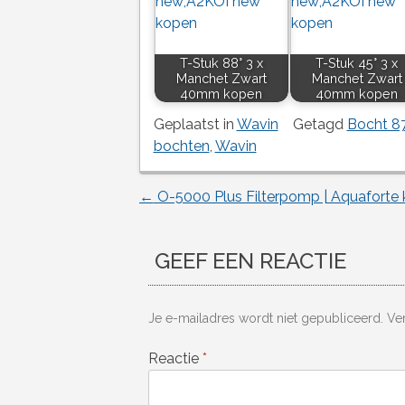
T-Stuk 88° 3 x
T-Stuk 45° 3 x
Manchet Zwart
Manchet Zwart
40mm kopen
40mm kopen
Geplaatst in
Wavin
Getagd
Bocht 8
bochten
,
Wavin
←
O-5000 Plus Filterpomp | Aquaforte
Berichtnavigatie
GEEF EEN REACTIE
Je e-mailadres wordt niet gepubliceerd.
Ve
Reactie
*