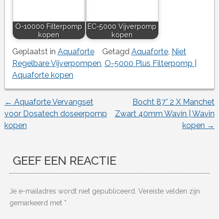
O-10000 Filterpomp
EC-5000 Vijverpomp
kopen
kopen
Geplaatst in
Aquaforte
Getagd
Aquaforte
,
Niet
Regelbare Vijverpompen
,
O-5000 Plus Filterpomp |
Aquaforte kopen
←
Aquaforte Vervangset
Bocht 87° 2 X Manchet
Berichtnavigatie
voor Dosatech doseerpomp
Zwart 40mm Wavin | Wavin
kopen
kopen
→
GEEF EEN REACTIE
Je e-mailadres wordt niet gepubliceerd.
Vereiste velden zijn
gemarkeerd met
*