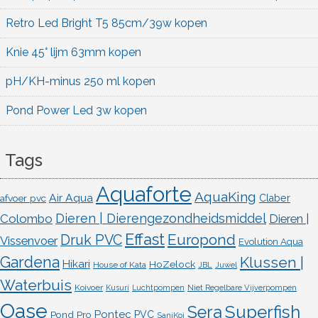
Retro Led Bright T5 85cm/39w kopen
Knie 45° lijm 63mm kopen
pH/KH-minus 250 ml kopen
Pond Power Led 3w kopen
Tags
Aquaforte
AquaKing
Air Aqua
afvoer pvc
Claber
Dieren | Dierengezondheidsmiddel
Colombo
Dieren |
Effast
Europond
Druk PVC
Vissenvoer
Evolution Aqua
Gardena
Klussen |
Hikari
HoZelock
House of Kata
JBL
Juwel
Waterbuis
Koivoer
Kusuri
Luchtpompen
Niet Regelbare Vijverpompen
Oase
Superfish
Sera
Pontec
Pond Pro
PVC
SaniKoi