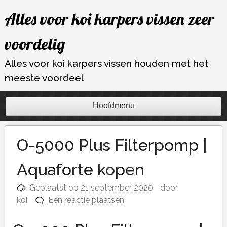
Ga
Alles voor koi karpers vissen zeer
naar
de
voordelig
inhoud
Alles voor koi karpers vissen houden met het
meeste voordeel
Hoofdmenu
O-5000 Plus Filterpomp |
Aquaforte kopen
Geplaatst op
21 september 2020
door
koi
Een reactie plaatsen