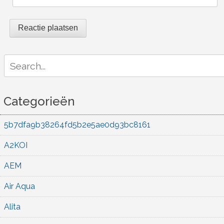
Search
for:
Categorieën
5b7dfa9b38264fd5b2e5ae0d93bc8161
A2KOI
AEM
Air Aqua
Alita