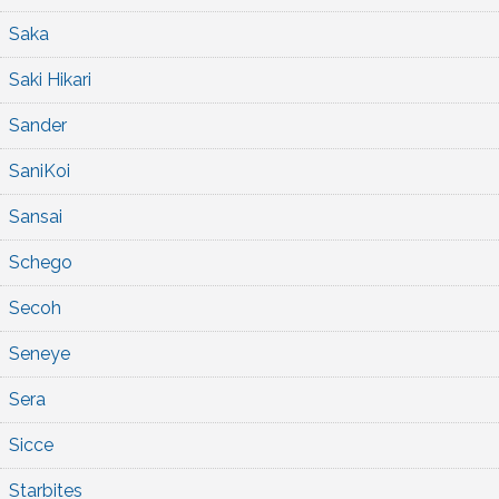
Saka
Saki Hikari
Sander
SaniKoi
Sansai
Schego
Secoh
Seneye
Sera
Sicce
Starbites