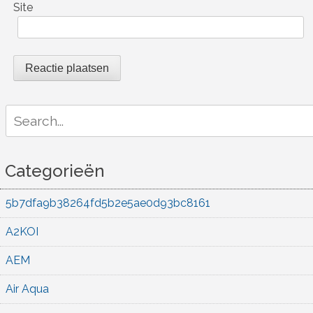
Site
Search
for:
Categorieën
5b7dfa9b38264fd5b2e5ae0d93bc8161
A2KOI
AEM
Air Aqua