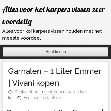
Ga
Alles voor koi karpers vissen zeer
naar
de
voordelig
inhoud
Alles voor koi karpers vissen houden met het
meeste voordeel
Hoofdmenu
Garnalen – 1 Liter Emmer
| Vivani kopen
Geplaatst op
21 september 2020
door
koi
Een reactie plaatsen