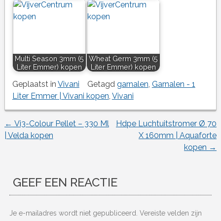
Multi Season 3mm (5
Wheat Germ 3mm (5
Liter Emmer) kopen
Liter Emmer) kopen
Geplaatst in
Vivani
Getagd
garnalen
,
Garnalen - 1
Liter Emmer | Vivani kopen
,
Vivani
←
Vi3-Colour Pellet – 330 Ml
Hdpe Luchtuitstromer Ø 70
Berichtnavigatie
| Velda kopen
X 160mm | Aquaforte
kopen
→
GEEF EEN REACTIE
Je e-mailadres wordt niet gepubliceerd.
Vereiste velden zijn