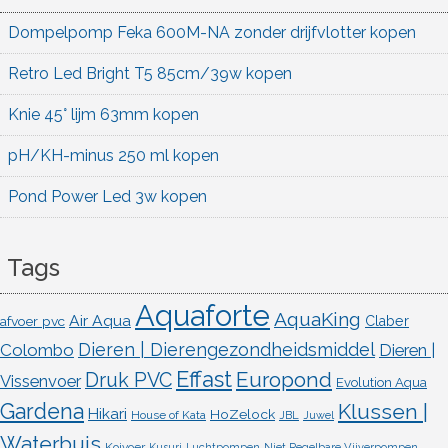
Dompelpomp Feka 600M-NA zonder drijfvlotter kopen
Retro Led Bright T5 85cm/39w kopen
Knie 45° lijm 63mm kopen
pH/KH-minus 250 ml kopen
Pond Power Led 3w kopen
Tags
Aquaforte
AquaKing
Air Aqua
afvoer pvc
Claber
Dieren | Dierengezondheidsmiddel
Colombo
Dieren |
Effast
Europond
Druk PVC
Vissenvoer
Evolution Aqua
Gardena
Klussen |
Hikari
HoZelock
House of Kata
JBL
Juwel
Waterbuis
Koivoer
Kusuri
Luchtpompen
Niet Regelbare Vijverpompen