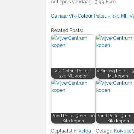
Actieprijs vandaag : 3.99 Euro
Ga naar Vi3-Colour Pellet – 330 Ml | V
Related Posts:
Vi3-Colour Pellet -
ViSinking Pellet - 
330 ML kopen
ML kopen
Pond Pellet 3mm - 10
Pond Pellet 3mm -
Kilo kopen
Kilo kopen
Geplaatst in
Velda
Getagd
Koivoer
,