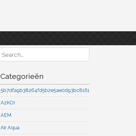
Search
or:
Categorieën
5b7dfa9b38264fd5b2e5ae0d93bc8161
A2KOI
AEM
Air Aqua