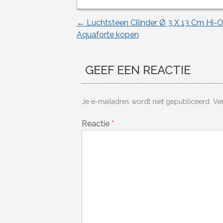
←
Luchtsteen Cilinder Ø 3 X 13 Cm Hi-O
Berichtnavigatie
Aquaforte kopen
GEEF EEN REACTIE
Je e-mailadres wordt niet gepubliceerd.
Ve
Reactie
*