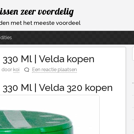
vissen zeer voordelig
ouden met het meeste voordeel
dities
– 330 Ml | Velda kopen
f
door
koi
Een reactie plaatsen
– 330 Ml | Velda 320 kopen