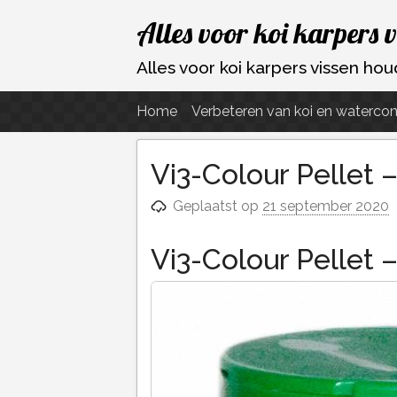
Ga
Alles voor koi karpers 
naar
de
Alles voor koi karpers vissen h
inhoud
Home
Verbeteren van koi en watercon
Vi3-Colour Pellet 
Geplaatst op
21 september 2020
Vi3-Colour Pellet 