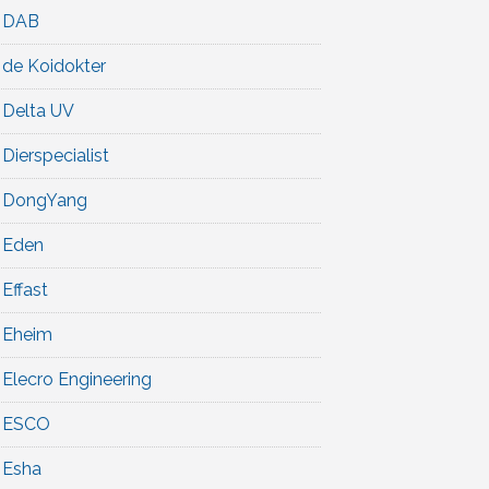
DAB
de Koidokter
Delta UV
Dierspecialist
DongYang
Eden
Effast
Eheim
Elecro Engineering
ESCO
Esha