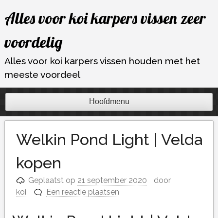
Ga
Alles voor koi karpers vissen zeer
naar
de
voordelig
inhoud
Alles voor koi karpers vissen houden met het
meeste voordeel
Hoofdmenu
Welkin Pond Light | Velda
kopen
Geplaatst op
21 september 2020
door
koi
Een reactie plaatsen