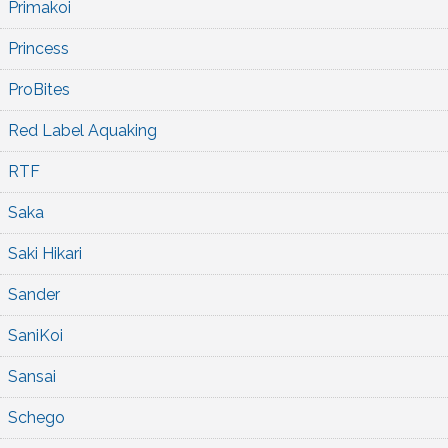
Primakoi
Princess
ProBites
Red Label Aquaking
RTF
Saka
Saki Hikari
Sander
SaniKoi
Sansai
Schego