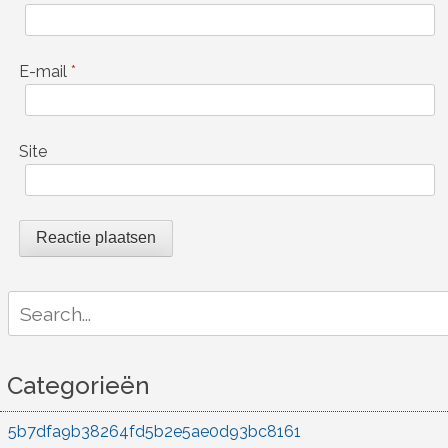
E-mail
*
Site
Search
for:
Categorieën
5b7dfa9b38264fd5b2e5ae0d93bc8161