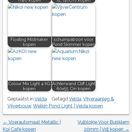
Trafo kopen
XL (40cm) kopen
Floating Mistmaker
schuimpatroon voor
kopen
Pond Skimmer kopen
Colour Mix Light 4 KG
Achterwand Cliff Light
kopen
60x55 Cm kopen
Geplaatst in
Velda
Getagd
Velda
,
Vijveraanleg &
Vijverbouw
,
Welkin Pond Light | Velda kopen
←
Voerautomaat Metallic |
Vulblokje Voor Buisklem
Berichtnavigatie
Koi Café kopen
20mm | Vdl kopen
→