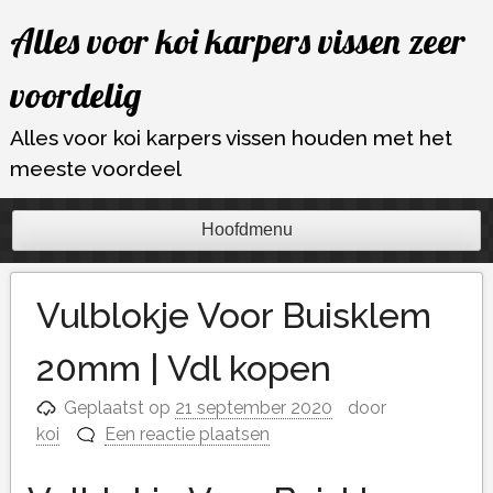
Ga
Alles voor koi karpers vissen zeer
naar
de
voordelig
inhoud
Alles voor koi karpers vissen houden met het
meeste voordeel
Hoofdmenu
Vulblokje Voor Buisklem
20mm | Vdl kopen
Geplaatst op
21 september 2020
door
koi
Een reactie plaatsen