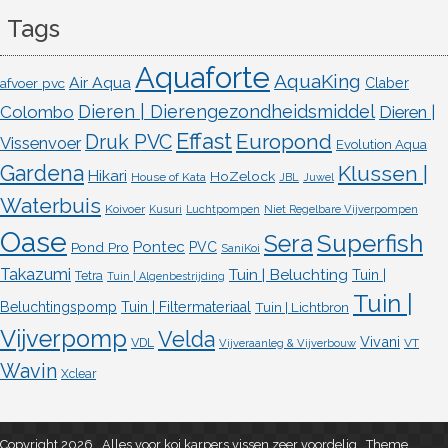
Tags
Aquaforte
AquaKing
Air Aqua
afvoer pvc
Claber
Dieren | Dierengezondheidsmiddel
Colombo
Dieren |
Effast
Europond
Druk PVC
Vissenvoer
Evolution Aqua
Gardena
Klussen |
Hikari
HoZelock
House of Kata
JBL
Juwel
Waterbuis
Koivoer
Kusuri
Luchtpompen
Niet Regelbare Vijverpompen
Oase
Superfish
Sera
Pontec
Pond Pro
PVC
SaniKoi
Takazumi
Tuin | Beluchting
Tuin |
Tetra
Tuin | Algenbestrijding
Tuin |
Beluchtingspomp
Tuin | Filtermateriaal
Tuin | Lichtbron
Vijverpomp
Velda
Vivani
VDL
VT
Vijveraanleg & Vijverbouw
Wavin
Xclear
Copyright 2026 , Alles voor koi karpers vissen zeer voordelig
,
Theme