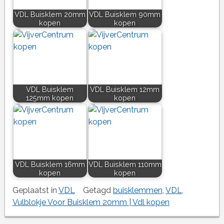
VDL Buisklem 20mm
VDL Buisklem 90mm
kopen
kopen
VDL Buisklem
VDL Buisklem 12mm
125mm kopen
kopen
VDL Buisklem 16mm
VDL Buisklem 110mm
kopen
kopen
Geplaatst in
VDL
Getagd
buisklemmen
,
VDL
,
Vulblokje Voor Buisklem 20mm | Vdl kopen