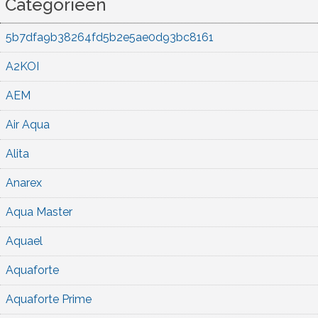
Categorieën
5b7dfa9b38264fd5b2e5ae0d93bc8161
A2KOI
AEM
Air Aqua
Alita
Anarex
Aqua Master
Aquael
Aquaforte
Aquaforte Prime