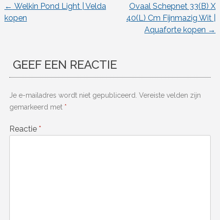
←
Welkin Pond Light | Velda
Ovaal Schepnet 33(B) X
Berichtnavigatie
kopen
40(L) Cm Fijnmazig Wit |
Aquaforte kopen
→
GEEF EEN REACTIE
Je e-mailadres wordt niet gepubliceerd.
Vereiste velden zijn
gemarkeerd met
*
Reactie
*