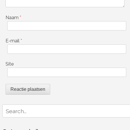
Naam
*
E-mail
*
Site
Search
for: