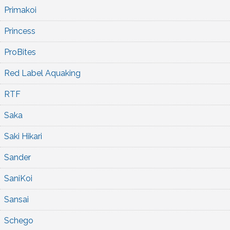
Primakoi
Princess
ProBites
Red Label Aquaking
RTF
Saka
Saki Hikari
Sander
SaniKoi
Sansai
Schego