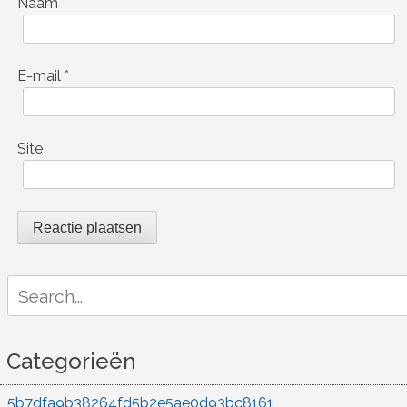
Naam
*
E-mail
*
Site
Search
for:
Categorieën
5b7dfa9b38264fd5b2e5ae0d93bc8161