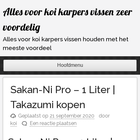
Ga
Alles voor koi karpers vissen zeer
naar
de
voordelig
inhoud
Alles voor koi karpers vissen houden met het
meeste voordeel
Hoofdmenu
Sakan-Ni Pro – 1 Liter |
Takazumi kopen
Geplaatst op
21 september 2020
door
koi
Een reactie plaatsen