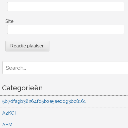
Site
Search
for:
Categorieën
5b7dfa9b38264fd5b2e5ae0d93bc8161
A2KOI
AEM