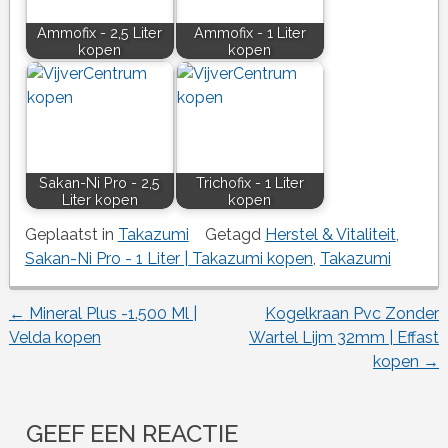
Ammofix - 2,5 Liter
Ammofix - 1 Liter
kopen
kopen
Sakan-Ni Pro - 2,5
Trichofix - 1 Liter
Liter kopen
kopen
Geplaatst in
Takazumi
Getagd
Herstel & Vitaliteit
,
Sakan-Ni Pro - 1 Liter | Takazumi kopen
,
Takazumi
←
Mineral Plus -1.500 Ml |
Kogelkraan Pvc Zonder
Berichtnavigatie
Velda kopen
Wartel Lijm 32mm | Effast
kopen
→
GEEF EEN REACTIE