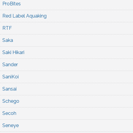
ProBites
Red Label Aquaking
RTF
Saka
Saki Hikari
Sander
SaniKoi
Sansai
Schego
Secoh
Seneye