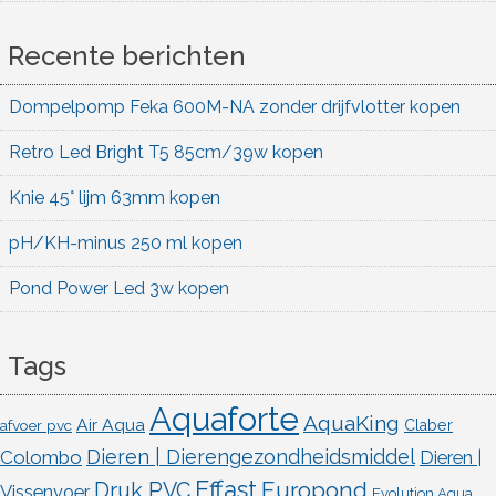
Recente berichten
Dompelpomp Feka 600M-NA zonder drijfvlotter kopen
Retro Led Bright T5 85cm/39w kopen
Knie 45° lijm 63mm kopen
pH/KH-minus 250 ml kopen
Pond Power Led 3w kopen
Tags
Aquaforte
AquaKing
Air Aqua
afvoer pvc
Claber
Dieren | Dierengezondheidsmiddel
Colombo
Dieren |
Effast
Europond
Druk PVC
Vissenvoer
Evolution Aqua